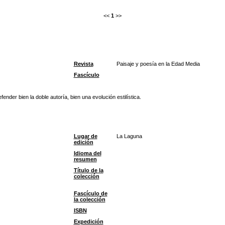
<<
1
>>
Revista
Paisaje y poesía en la Edad Media
Fascículo
ender bien la doble autoría, bien una evolución estilística.
Lugar de
La Laguna
edición
Idioma del
resumen
Título de la
colección
Fascículo de
la colección
ISBN
Expedición