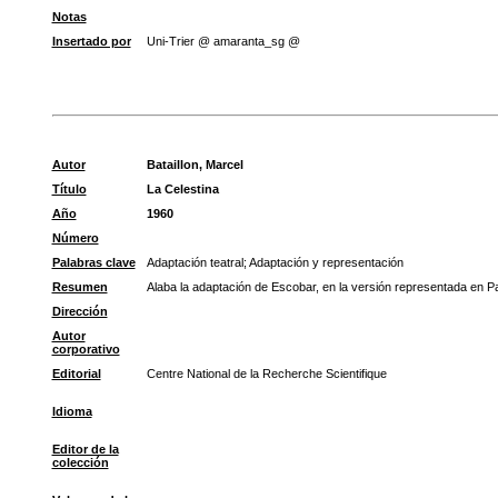
Notas
Insertado por
Uni-Trier @ amaranta_sg @
Autor
Bataillon, Marcel
Título
La Celestina
Año
1960
Número
Palabras clave
Adaptación teatral
;
Adaptación y representación
Resumen
Alaba la adaptación de Escobar, en la versión representada en P
Dirección
Autor
corporativo
Editorial
Centre National de la Recherche Scientifique
Idioma
Editor de la
colección