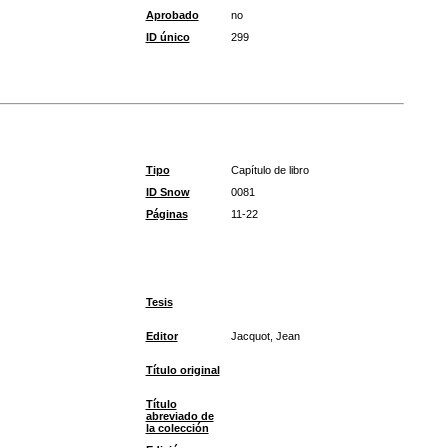
Aprobado
no
ID único
299
Tipo
Capítulo de libro
ID Snow
0081
Páginas
11-22
Tesis
Editor
Jacquot, Jean
Título original
Título
abreviado de
la colección