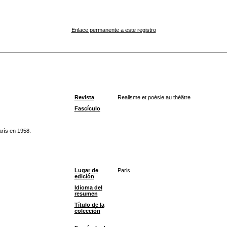
Enlace permanente a este registro
Revista
Realisme et poésie au théâtre
Fascículo
arís en 1958.
Lugar de
Paris
edición
Idioma del
resumen
Título de la
colección