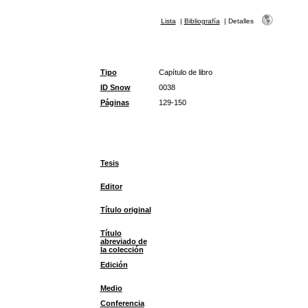
Lista
|
Bibliografía
|
Detalles
Tipo
Capítulo de libro
ID Snow
0038
Páginas
129-150
Tesis
Editor
Título original
Título
abreviado de
la colección
Edición
Medio
Conferencia