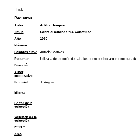
Inicio
Registros
Autor
Artiles, Joaquín
Título
Sobre el autor de "La Celestina"
Año
1960
Número
Palabras clave
Autoría
;
Motivos
Resumen
Utiliza la descripción de paisajes como posible argumento para def
Dirección
Autor
corporativo
Editorial
J. Reguló
Idioma
Editor de la
colección
Volumen de la
colección
ISSN
Área