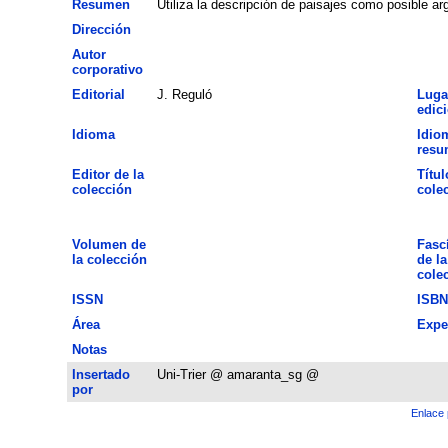
Resumen
Utiliza la descripción de paisajes como posible arg
Dirección
Autor
corporativo
Editorial
J. Reguló
Luga
edic
Idioma
Idio
resu
Editor de la
Títul
colección
cole
Volumen de
Fasc
la colección
de la
cole
ISSN
ISBN
Área
Expe
Notas
Insertado
Uni-Trier @ amaranta_sg @
por
Enlace 