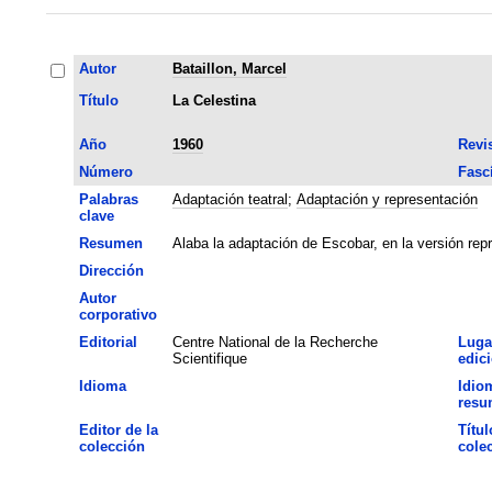
Autor
Bataillon, Marcel
Título
La Celestina
Año
1960
Revi
Número
Fasc
Palabras
Adaptación teatral
;
Adaptación y representación
clave
Resumen
Alaba la adaptación de Escobar, en la versión rep
Dirección
Autor
corporativo
Editorial
Centre National de la Recherche
Luga
Scientifique
edic
Idioma
Idio
resu
Editor de la
Títul
colección
cole