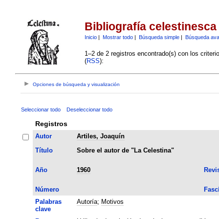
Bibliografía celestinesca
Inicio
|
Mostrar todo
|
Búsqueda simple
|
Búsqueda av
1–2 de 2 registros encontrado(s) con los criter
(
RSS
):
Opciones de búsqueda y visualización
Seleccionar todo
Deseleccionar todo
Registros
Autor
Artiles, Joaquín
Título
Sobre el autor de "La Celestina"
Año
1960
Revi
Número
Fasc
Palabras
Autoría
;
Motivos
clave