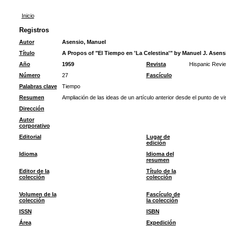
Inicio
Registros
Autor
Asensio, Manuel
Título
A Propos of "El Tiempo en 'La Celestina'" by Manuel J. Asens
Año
1959
Revista
Hispanic Revi
Número
27
Fascículo
Palabras clave
Tiempo
Resumen
Ampliación de las ideas de un artículo anterior desde el punto de vis
Dirección
Autor
corporativo
Editorial
Lugar de
edición
Idioma
Idioma del
resumen
Editor de la
Título de la
colección
colección
Volumen de la
Fascículo de
colección
la colección
ISSN
ISBN
Área
Expedición