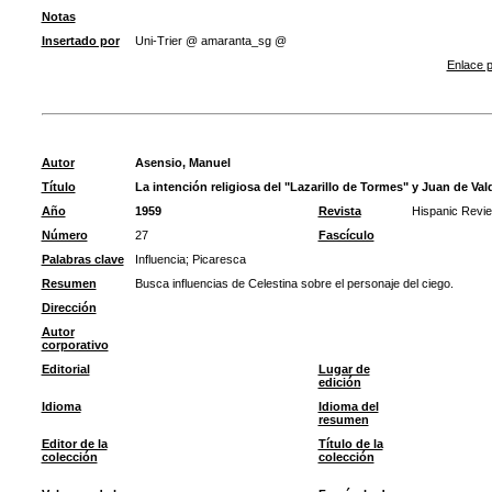
Notas
Insertado por
Uni-Trier @ amaranta_sg @
Enlace p
Autor
Asensio, Manuel
Título
La intención religiosa del "Lazarillo de Tormes" y Juan de Val
Año
1959
Revista
Hispanic Revi
Número
27
Fascículo
Palabras clave
Influencia
;
Picaresca
Resumen
Busca influencias de Celestina sobre el personaje del ciego.
Dirección
Autor
corporativo
Editorial
Lugar de
edición
Idioma
Idioma del
resumen
Editor de la
Título de la
colección
colección