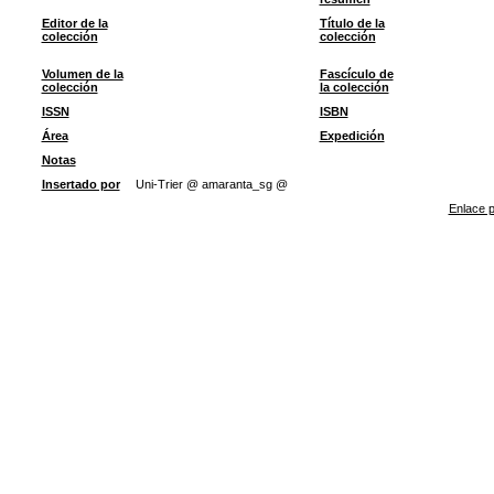
Editor de la
Título de la
colección
colección
Volumen de la
Fascículo de
colección
la colección
ISSN
ISBN
Área
Expedición
Notas
Insertado por
Uni-Trier @ amaranta_sg @
Enlace p