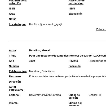
Volumen de la
Fascículo de
colección
la colección
ISSN
ISBN
Área
Expedición
Notas
Insertado por
Uni-Trier @ amaranta_sg @
Enlace p
Autor
Bataillon, Marcel
Título
Pour une histoire exigeante des formes: Le cas de "La Celest
Año
1959
Revista
Proceedings of 
Número
Fascículo
Palabras clave
Moralidad
;
Didactismo
Resumen
El lector no debe dejarse llevar por la historia romántica porque le
Dirección
Autor
corporativo
Editorial
University of North Carolina
Lugar de
Chapel Hill
edición
Idioma
Idioma del
resumen