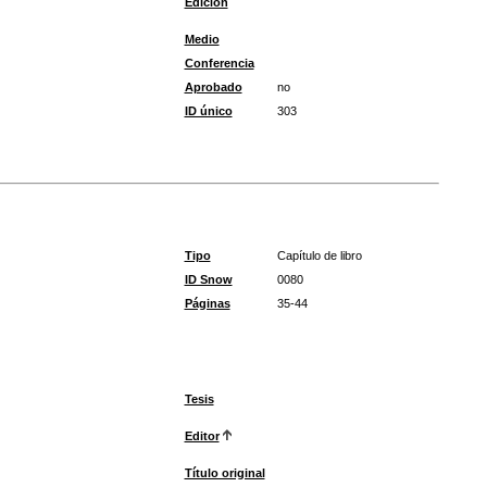
Edición
Medio
Conferencia
Aprobado
no
ID único
303
Tipo
Capítulo de libro
ID Snow
0080
Páginas
35-44
Tesis
Editor
Título original