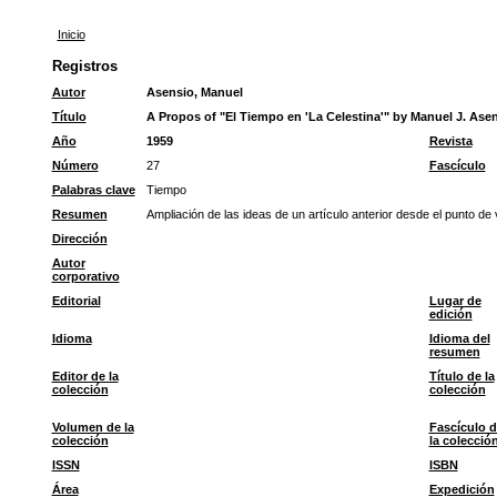
Inicio
Registros
Autor
Asensio, Manuel
Título
A Propos of "El Tiempo en 'La Celestina'" by Manuel J. Ase
Año
1959
Revista
Número
27
Fascículo
Palabras clave
Tiempo
Resumen
Ampliación de las ideas de un artículo anterior desde el punto de v
Dirección
Autor
corporativo
Editorial
Lugar de
edición
Idioma
Idioma del
resumen
Editor de la
Título de la
colección
colección
Volumen de la
Fascículo d
colección
la colecció
ISSN
ISBN
Área
Expedición