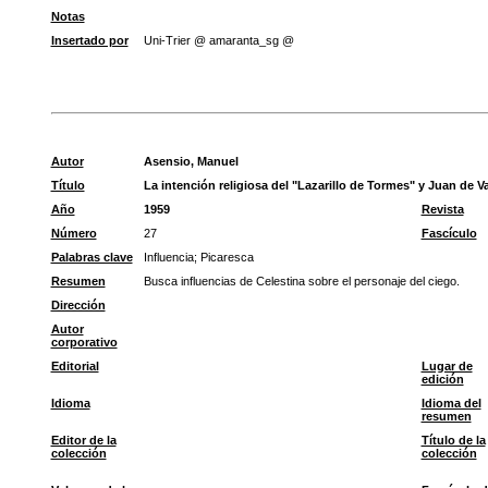
Notas
Insertado por
Uni-Trier @ amaranta_sg @
Autor
Asensio, Manuel
Título
La intención religiosa del "Lazarillo de Tormes" y Juan de V
Año
1959
Revista
Número
27
Fascículo
Palabras clave
Influencia
;
Picaresca
Resumen
Busca influencias de Celestina sobre el personaje del ciego.
Dirección
Autor
corporativo
Editorial
Lugar de
edición
Idioma
Idioma del
resumen
Editor de la
Título de la
colección
colección