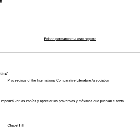
e
n
Enlace permanente a este registro
tina"
Proceedings of the International Comparative Literature Association
le impedirá ver las ironías y apreciar los proverbios y máximas que pueblan el texto.
Chapel Hill