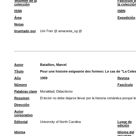
Volumen de la
Fascículo d
colección
la colecció
ISSN
ISBN
Área
Expedición
Notas
Insertado por
Uni-Trier @ amaranta_sg @
Autor
Bataillon, Marcel
Título
Pour une histoire exigeante des formes: Le cas de "La Celes
Año
1959
Revista
Número
Fascículo
Palabras clave
Moralidad
;
Didactismo
Resumen
El lector no debe dejarse llevar por la historia romántica porque 
Dirección
Autor
corporativo
Editorial
University of North Carolina
Lugar de
edición
Idioma
Idioma del
resumen