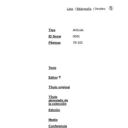
Lista
|
Bibliografía
|
Detalles
Tipo
Artículo
ID Snow
0041
Páginas
78-102
Tesis
Editor
Título original
Título
abreviado de
la colección
Edición
Medio
Conferencia