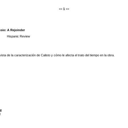
<<
1
>>
nsio: A Rejoinder
Hispanic Review
ista de la caracterización de Calisto y cómo le afecta el trato del tiempo en la obra.
e
n