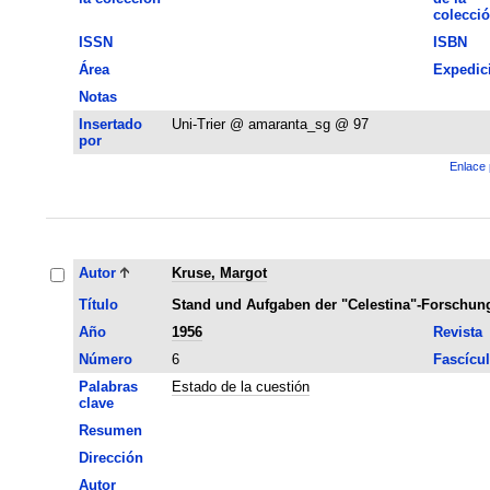
colecci
ISSN
ISBN
Área
Expedic
Notas
Insertado
Uni-Trier @ amaranta_sg @ 97
por
Enlace 
Autor
Kruse, Margot
Título
Stand und Aufgaben der "Celestina"-Forschun
Año
1956
Revista
Número
6
Fascícu
Palabras
Estado de la cuestión
clave
Resumen
Dirección
Autor