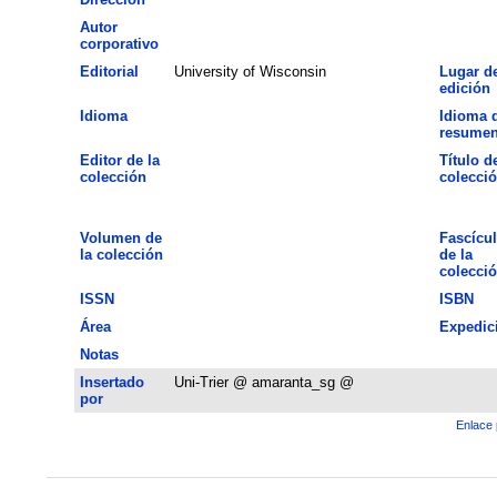
Autor
corporativo
Editorial
University of Wisconsin
Lugar d
edición
Idioma
Idioma 
resume
Editor de la
Título de
colección
colecci
Volumen de
Fascícu
la colección
de la
colecci
ISSN
ISBN
Área
Expedic
Notas
Insertado
Uni-Trier @ amaranta_sg @
por
Enlace 