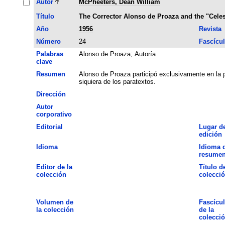
Autor
McPheeters, Dean William
Título
The Corrector Alonso de Proaza and the "Celes
Año
1956
Revista
Número
24
Fascícu
Palabras
Alonso de Proaza
;
Autoría
clave
Resumen
Alonso de Proaza participó exclusivamente en la p
siquiera de los paratextos.
Dirección
Autor
corporativo
Editorial
Lugar d
edición
Idioma
Idioma 
resume
Editor de la
Título de
colección
colecci
Volumen de
Fascícu
la colección
de la
colecci