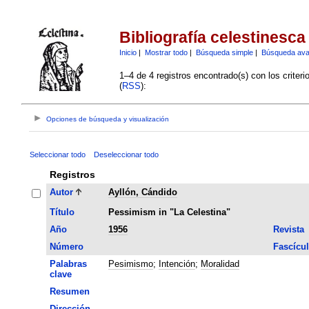
Bibliografía celestinesca
Inicio
|
Mostrar todo
|
Búsqueda simple
|
Búsqueda av
1–4 de 4 registros encontrado(s) con los criter
(
RSS
):
Opciones de búsqueda y visualización
Seleccionar todo
Deseleccionar todo
Registros
Autor
Ayllón, Cándido
Título
Pessimism in "La Celestina"
Año
1956
Revista
Número
Fascícu
Palabras
Pesimismo
;
Intención
;
Moralidad
clave
Resumen
Dirección