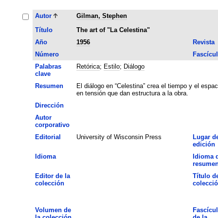
Autor
Gilman, Stephen
Título
The art of "La Celestina"
Año
1956
Revista
Número
Fascícu
Palabras
Retórica
;
Estilo
;
Diálogo
clave
Resumen
El diálogo en “Celestina” crea el tiempo y el espac
en tensión que dan estructura a la obra.
Dirección
Autor
corporativo
Editorial
University of Wisconsin Press
Lugar d
edición
Idioma
Idioma 
resume
Editor de la
Título de
colección
colecci
Volumen de
Fascícu
la colección
de la