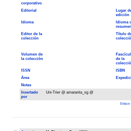
corporativo
Editorial
Lugar d
edición
Idioma
Idioma 
resume
Editor de la
Título de
colección
colecci
Volumen de
Fascícu
la colección
de la
colecci
ISSN
ISBN
Área
Expedic
Notas
Insertado
Uni-Trier @ amaranta_sg @
por
Enlace 