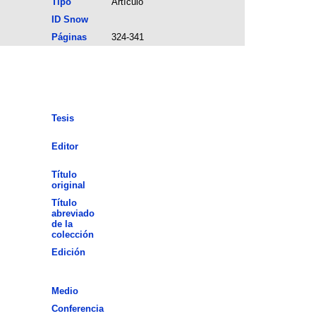
Tipo
Artículo
ID Snow
Páginas
324-341
Tesis
Editor
Título
original
Título
abreviado
de la
colección
Edición
Medio
Conferencia