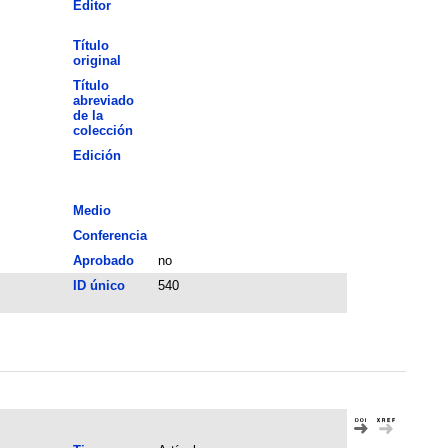
Editor
Título
original
Título
abreviado
de la
colección
Edición
Medio
Conferencia
Aprobado
no
ID único
540