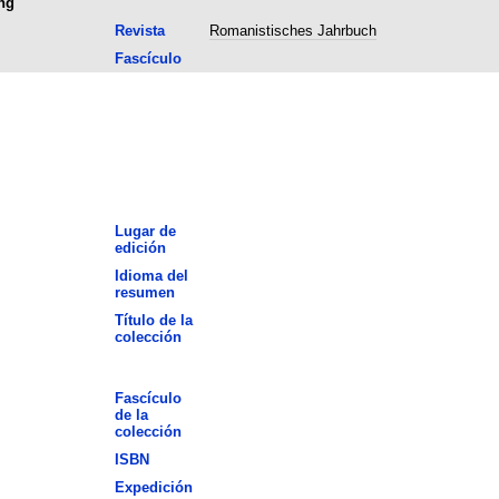
ng
Revista
Romanistisches Jahrbuch
Fascículo
Lugar de
edición
Idioma del
resumen
Título de la
colección
Fascículo
de la
colección
ISBN
Expedición