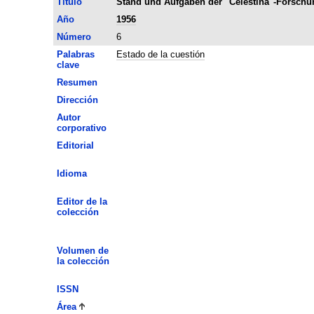
Título
Stand und Aufgaben der "Celestina"-Forschu
Año
1956
Número
6
Palabras
Estado de la cuestión
clave
Resumen
Dirección
Autor
corporativo
Editorial
Idioma
Editor de la
colección
Volumen de
la colección
ISSN
Área