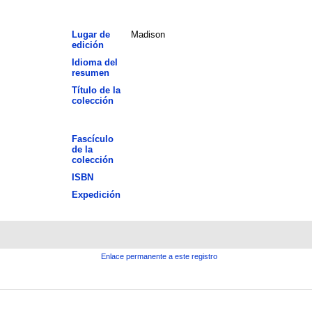
Lugar de
Madison
edición
Idioma del
resumen
Título de la
colección
Fascículo
de la
colección
ISBN
Expedición
Enlace permanente a este registro