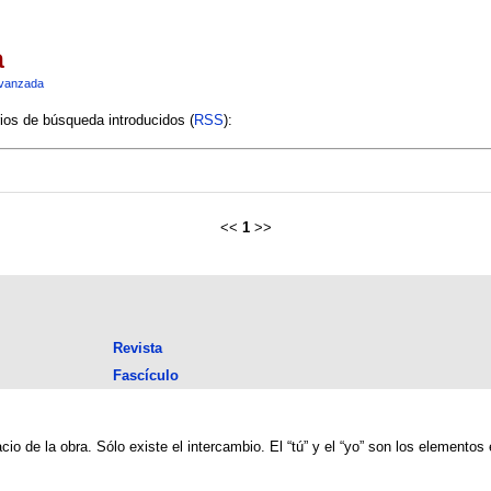
a
vanzada
rios de búsqueda introducidos (
RSS
):
<<
1
>>
Revista
Fascículo
cio de la obra. Sólo existe el intercambio. El “tú” y el “yo” son los elementos