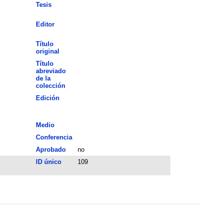
Tesis
Editor
Título
original
Título
abreviado
de la
colección
Edición
Medio
Conferencia
Aprobado
no
ID único
109