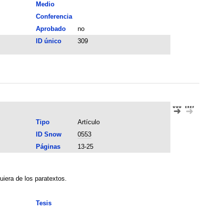
Medio
Conferencia
Aprobado
no
ID único
309
Tipo
Artículo
ID Snow
0553
Páginas
13-25
uiera de los paratextos.
Tesis