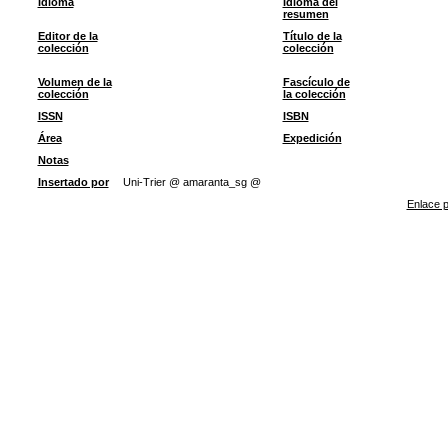
Idioma
Idioma del
resumen
Editor de la
Título de la
colección
colección
Volumen de la
Fascículo de
colección
la colección
ISSN
ISBN
Área
Expedición
Notas
Insertado por
Uni-Trier @ amaranta_sg @
Enlace p