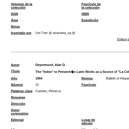
Volumen de la
Fascículo de
colección
la colección
ISSN
ISBN
Área
Expedición
Notas
Insertado por
Uni-Trier @ amaranta_sg @
Enlace p
Autor
Deyermond, Alan D.
Título
The "Index" to Petrarch�s Latin Works as a Source of "La Cel
Año
1954
Revista
Bulletin of Hispa
Número
31
Fascículo
Palabras clave
Fuentes
;
Petrarca
Resumen
Dirección
Autor
corporativo
Editorial
Lugar de
edición