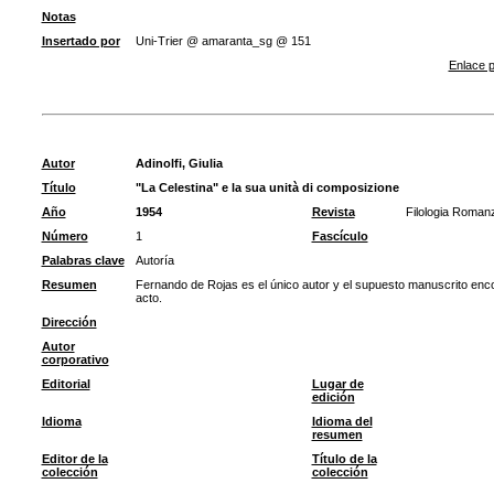
Notas
Insertado por
Uni-Trier @ amaranta_sg @ 151
Enlace p
Autor
Adinolfi, Giulia
Título
"La Celestina" e la sua unità di composizione
Año
1954
Revista
Filologia Roman
Número
1
Fascículo
Palabras clave
Autoría
Resumen
Fernando de Rojas es el único autor y el supuesto manuscrito enc
acto.
Dirección
Autor
corporativo
Editorial
Lugar de
edición
Idioma
Idioma del
resumen
Editor de la
Título de la
colección
colección