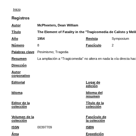
Inicio
Registros
Autor
McPheeters, Dean William
Título
The Element of Fatality in the "Tragicomedia de Calisto y Mel
Año
1954
Revista
Symposium
Número
8
Fascículo
2
Palabras clave
Pesimismo
;
Tragedia
Resumen
La ampliación a “Tragicomedia” no altera en nada la vía directa haci
Dirección
Autor
corporativo
Editorial
Lugar de
edición
Idioma
Idioma del
resumen
Editor de la
Título de la
colección
colección
Volumen de la
Fascículo de
colección
la colección
ISSN
00397709
ISBN
Área
Expedición