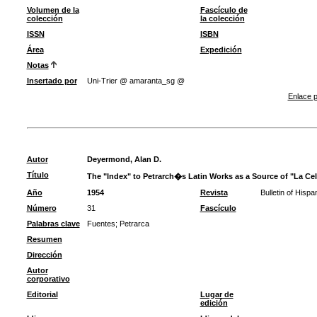
Volumen de la
Fascículo de
colección
la colección
ISSN
ISBN
Área
Expedición
Notas
Insertado por
Uni-Trier @ amaranta_sg @
Enlace p
Autor
Deyermond, Alan D.
Título
The "Index" to Petrarch�s Latin Works as a Source of "La Cel
Año
1954
Revista
Bulletin of Hispa
Número
31
Fascículo
Palabras clave
Fuentes
;
Petrarca
Resumen
Dirección
Autor
corporativo
Editorial
Lugar de
edición