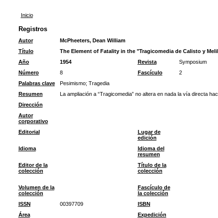
Inicio
Registros
Autor
McPheeters, Dean William
Título
The Element of Fatality in the "Tragicomedia de Calisto y Mel
Año
1954
Revista
Symposium
Número
8
Fascículo
2
Palabras clave
Pesimismo
;
Tragedia
Resumen
La ampliación a “Tragicomedia” no altera en nada la vía directa haci
Dirección
Autor
corporativo
Editorial
Lugar de
edición
Idioma
Idioma del
resumen
Editor de la
Título de la
colección
colección
Volumen de la
Fascículo de
colección
la colección
ISSN
00397709
ISBN
Área
Expedición