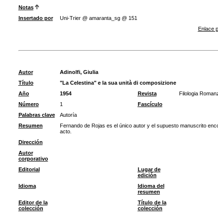
Notas
Insertado por
Uni-Trier @ amaranta_sg @ 151
Enlace p
Autor
Adinolfi, Giulia
Título
"La Celestina" e la sua unità di composizione
Año
1954
Revista
Filologia Roman
Número
1
Fascículo
Palabras clave
Autoría
Resumen
Fernando de Rojas es el único autor y el supuesto manuscrito enc
acto.
Dirección
Autor
corporativo
Editorial
Lugar de
edición
Idioma
Idioma del
resumen
Editor de la
Título de la
colección
colección