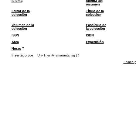
Idioma
Idioma del
resumen
Editor de la
Título de la
colección
colección
Volumen de la
Fascículo de
colección
la colección
ISSN
ISBN
Área
Expedición
Notas
Insertado por
Uni-Trier @ amaranta_sg @
Enlace p