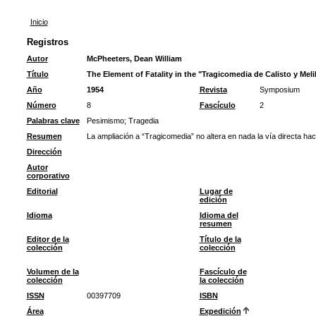
Inicio
Registros
Autor
McPheeters, Dean William
Título
The Element of Fatality in the "Tragicomedia de Calisto y Mel
Año
1954
Revista
Symposium
Número
8
Fascículo
2
Palabras clave
Pesimismo
;
Tragedia
Resumen
La ampliación a “Tragicomedia” no altera en nada la vía directa haci
Dirección
Autor
corporativo
Editorial
Lugar de
edición
Idioma
Idioma del
resumen
Editor de la
Título de la
colección
colección
Volumen de la
Fascículo de
colección
la colección
ISSN
00397709
ISBN
Área
Expedición