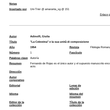
Notas
Insertado por
Uni-Trier @ amaranta_sg @ 151
Enlace p
Autor
Adinolfi, Giulia
Título
"La Celestina" e la sua unità di composizione
Año
1954
Revista
Filologia Roman
Número
1
Fascículo
Palabras clave
Autoría
Resumen
Fernando de Rojas es el único autor y el supuesto manuscrito enc
acto.
Dirección
Autor
corporativo
Editorial
Lugar de
edición
Idioma
Idioma del
resumen
Editor de la
Título de la
colección
colección