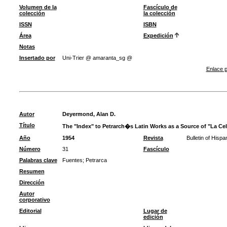
Volumen de la
Fascículo de
colección
la colección
ISSN
ISBN
Área
Expedición
Notas
Insertado por
Uni-Trier @ amaranta_sg @
Enlace p
Autor
Deyermond, Alan D.
Título
The "Index" to Petrarch�s Latin Works as a Source of "La Cel
Año
1954
Revista
Bulletin of Hispa
Número
31
Fascículo
Palabras clave
Fuentes
;
Petrarca
Resumen
Dirección
Autor
corporativo
Editorial
Lugar de
edición