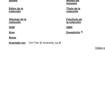
Idioma
Idioma del
resumen
Editor de la
Título de la
colección
colección
Volumen de la
Fascículo de
colección
la colección
ISSN
ISBN
Área
Expedición
Notas
Insertado por
Uni-Trier @ amaranta_sg @
Enlace p