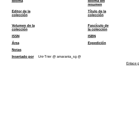
Idioma
Idioma del
resumen
Editor de la
Título de la
colección
colección
Volumen de la
Fascículo de
colección
la colección
ISSN
ISBN
Área
Expedición
Notas
Insertado por
Uni-Trier @ amaranta_sg @
Enlace p