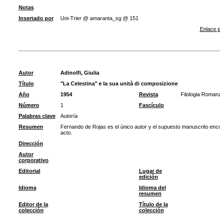
Notas
Insertado por
Uni-Trier @ amaranta_sg @ 151
Enlace p
Autor
Adinolfi, Giulia
Título
"La Celestina" e la sua unità di composizione
Año
1954
Revista
Filologia Roman
Número
1
Fascículo
Palabras clave
Autoría
Resumen
Fernando de Rojas es el único autor y el supuesto manuscrito enc
acto.
Dirección
Autor
corporativo
Editorial
Lugar de
edición
Idioma
Idioma del
resumen
Editor de la
Título de la
colección
colección