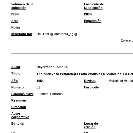
Volumen de la
Fascículo de
colección
la colección
ISSN
ISBN
Área
Expedición
Notas
Insertado por
Uni-Trier @ amaranta_sg @
Enlace p
Autor
Deyermond, Alan D.
Título
The "Index" to Petrarch�s Latin Works as a Source of "La Cel
Año
1954
Revista
Bulletin of Hispa
Número
31
Fascículo
Palabras clave
Fuentes
;
Petrarca
Resumen
Dirección
Autor
corporativo
Editorial
Lugar de
edición