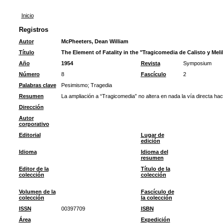
Inicio
Registros
Autor
McPheeters, Dean William
Título
The Element of Fatality in the "Tragicomedia de Calisto y Mel
Año
1954
Revista
Symposium
Número
8
Fascículo
2
Palabras clave
Pesimismo
;
Tragedia
Resumen
La ampliación a “Tragicomedia” no altera en nada la vía directa haci
Dirección
Autor
corporativo
Editorial
Lugar de
edición
Idioma
Idioma del
resumen
Editor de la
Título de la
colección
colección
Volumen de la
Fascículo de
colección
la colección
ISSN
00397709
ISBN
Área
Expedición