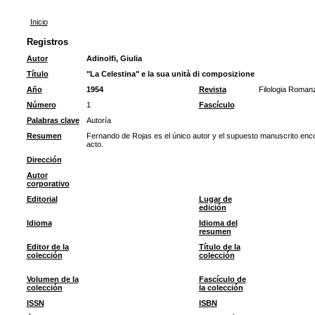
Inicio
Registros
Autor
Adinolfi, Giulia
Título
"La Celestina" e la sua unità di composizione
Año
1954
Revista
Filologia Roman
Número
1
Fascículo
Palabras clave
Autoría
Resumen
Fernando de Rojas es el único autor y el supuesto manuscrito enc
acto.
Dirección
Autor
corporativo
Editorial
Lugar de
edición
Idioma
Idioma del
resumen
Editor de la
Título de la
colección
colección
Volumen de la
Fascículo de
colección
la colección
ISSN
ISBN