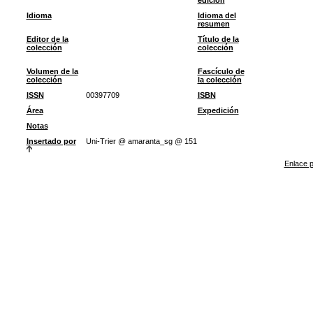
edición
Idioma
Idioma del
resumen
Editor de la
Título de la
colección
colección
Volumen de la
Fascículo de
colección
la colección
ISSN
00397709
ISBN
Área
Expedición
Notas
Insertado por
Uni-Trier @ amaranta_sg @ 151
Enlace p