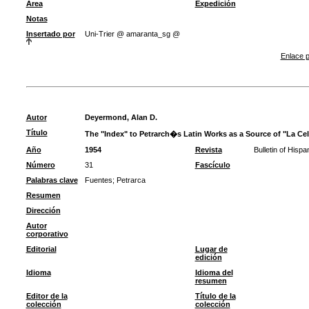
Área
Expedición
Notas
Insertado por
Uni-Trier @ amaranta_sg @
Enlace p
Autor
Deyermond, Alan D.
Título
The "Index" to Petrarch�s Latin Works as a Source of "La Cel
Año
1954
Revista
Bulletin of Hispa
Número
31
Fascículo
Palabras clave
Fuentes
;
Petrarca
Resumen
Dirección
Autor
corporativo
Editorial
Lugar de
edición
Idioma
Idioma del
resumen
Editor de la
Título de la
colección
colección