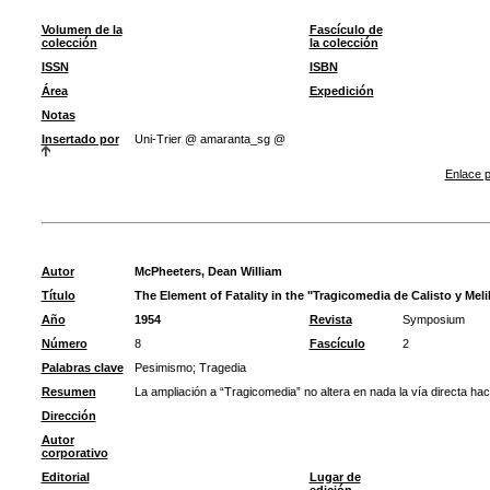
Volumen de la
Fascículo de
colección
la colección
ISSN
ISBN
Área
Expedición
Notas
Insertado por
Uni-Trier @ amaranta_sg @
Enlace p
Autor
McPheeters, Dean William
Título
The Element of Fatality in the "Tragicomedia de Calisto y Mel
Año
1954
Revista
Symposium
Número
8
Fascículo
2
Palabras clave
Pesimismo
;
Tragedia
Resumen
La ampliación a “Tragicomedia” no altera en nada la vía directa haci
Dirección
Autor
corporativo
Editorial
Lugar de