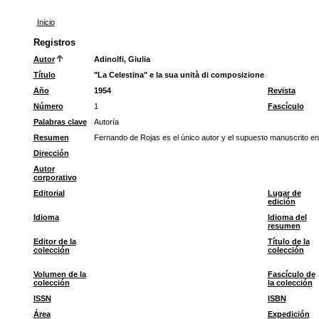
Inicio
Registros
Autor
Adinolfi, Giulia
Título
"La Celestina" e la sua unità di composizione
Año
1954
Revista
Número
1
Fascículo
Palabras clave
Autoría
Resumen
Fernando de Rojas es el único autor y el supuesto manuscrito en
Dirección
Autor
corporativo
Editorial
Lugar de
edición
Idioma
Idioma del
resumen
Editor de la
Título de la
colección
colección
Volumen de la
Fascículo de
colección
la colección
ISSN
ISBN
Área
Expedición