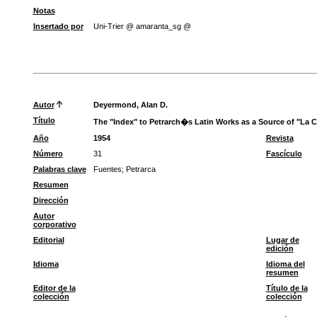
Notas
Insertado por
Uni-Trier @ amaranta_sg @
Autor
Deyermond, Alan D.
Título
The "Index" to Petrarch�s Latin Works as a Source of "La C
Año
1954
Revista
Número
31
Fascículo
Palabras clave
Fuentes
;
Petrarca
Resumen
Dirección
Autor
corporativo
Editorial
Lugar de
edición
Idioma
Idioma del
resumen
Editor de la
Título de la
colección
colección