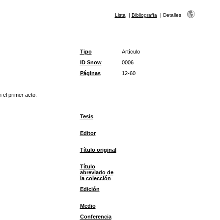
Lista
|
Bibliografía
|
Detalles
Tipo
Artículo
ID Snow
0006
Páginas
12-60
el primer acto.
Tesis
Editor
Título original
Título
abreviado de
la colección
Edición
Medio
Conferencia