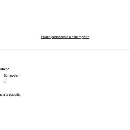
Enlace permanente a este registro
libea"
Symposium
2
cia la tragedia.