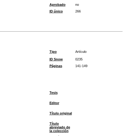
Aprobado
no
ID único
266
Tipo
Artículo
ID Snow
0235
Páginas
141-149
Tesis
Editor
Título original
Título
abreviado de
la colección