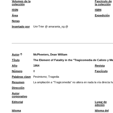
Volumen de la
Fascículo de
colección
la colección
ISSN
ISBN
Área
Expedición
Notas
Insertado por
Uni-Trier @ amaranta_sg @
Autor
McPheeters, Dean William
Título
The Element of Fatality in the "Tragicomedia de Calisto y Me
Año
1954
Revista
Número
8
Fascículo
Palabras clave
Pesimismo
;
Tragedia
Resumen
La ampliación a “Tragicomedia” no altera en nada la vía directa ha
Dirección
Autor
corporativo
Editorial
Lugar de
edición
Idioma
Idioma del