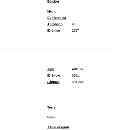
Edición
Medio
Conferencia
Aprobado
no
ID único
2757
Tipo
Artículo
ID Snow
0551
Páginas
331-335
Tesis
Editor
Título original