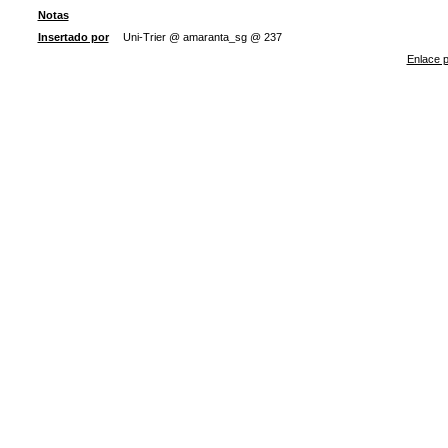
Notas
Insertado por
Uni-Trier @ amaranta_sg @ 237
Enlace p