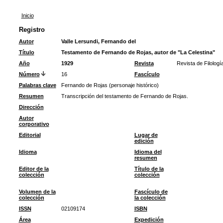
Inicio
Registro
Autor
Valle Lersundi, Fernando del
Título
Testamento de Fernando de Rojas, autor de "La Celestina"
Año
1929
Revista
Revista de Filolog
Número
16
Fascículo
Palabras clave
Fernando de Rojas (personaje histórico)
Resumen
Transcripción del testamento de Fernando de Rojas.
Dirección
Autor
corporativo
Editorial
Lugar de
edición
Idioma
Idioma del
resumen
Editor de la
Título de la
colección
colección
Volumen de la
Fascículo de
colección
la colección
ISSN
02109174
ISBN
Área
Expedición