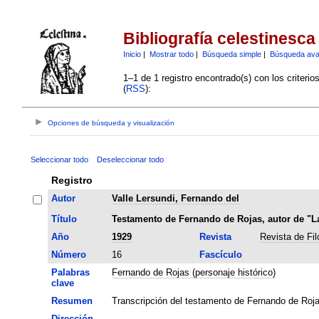
Bibliografía celestinesca
Inicio
|
Mostrar todo
|
Búsqueda simple
|
Búsqueda av
1–1 de 1 registro encontrado(s) con los criteri
(
RSS
):
Opciones de búsqueda y visualización
Seleccionar todo
Deseleccionar todo
Registro
Autor
Valle Lersundi, Fernando del
Título
Testamento de Fernando de Rojas, autor de "La
Año
1929
Revista
Revista de Fi
Número
16
Fascículo
Palabras
Fernando de Rojas (personaje histórico)
clave
Resumen
Transcripción del testamento de Fernando de Roja
Dirección