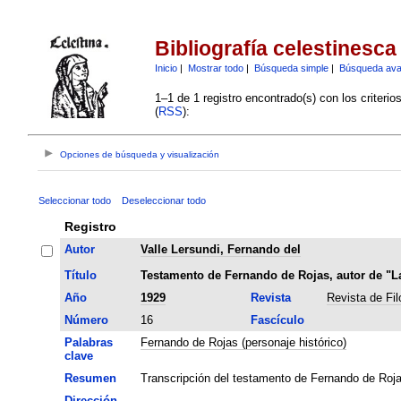
Bibliografía celestinesca
Inicio
|
Mostrar todo
|
Búsqueda simple
|
Búsqueda av
1–1 de 1 registro encontrado(s) con los criteri
(
RSS
):
Opciones de búsqueda y visualización
Seleccionar todo
Deseleccionar todo
Registro
Autor
Valle Lersundi, Fernando del
Título
Testamento de Fernando de Rojas, autor de "La
Año
1929
Revista
Revista de Fi
Número
16
Fascículo
Palabras
Fernando de Rojas (personaje histórico)
clave
Resumen
Transcripción del testamento de Fernando de Roja
Dirección