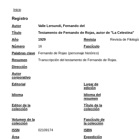
Inicio
Registro
Autor
Valle Lersundi, Fernando del
Título
Testamento de Fernando de Rojas, autor de "La Celestina"
Año
1929
Revista
Revista de Filolog
Número
16
Fascículo
Palabras clave
Fernando de Rojas (personaje histórico)
Resumen
Transcripción del testamento de Fernando de Rojas.
Dirección
Autor
corporativo
Editorial
Lugar de
edición
Idioma
Idioma del
resumen
Editor de la
Título de la
colección
colección
Volumen de la
Fascículo de
colección
la colección
ISSN
02109174
ISBN
Área
Expedición