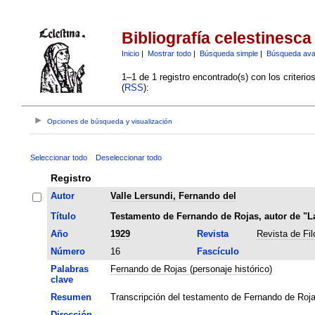
Bibliografía celestinesca
Inicio
|
Mostrar todo
|
Búsqueda simple
|
Búsqueda av
1–1 de 1 registro encontrado(s) con los criteri
(
RSS
):
Opciones de búsqueda y visualización
Seleccionar todo
Deseleccionar todo
Registro
Autor
Valle Lersundi, Fernando del
Título
Testamento de Fernando de Rojas, autor de "La
Año
1929
Revista
Revista de Fi
Número
16
Fascículo
Palabras
Fernando de Rojas (personaje histórico)
clave
Resumen
Transcripción del testamento de Fernando de Roja
Dirección