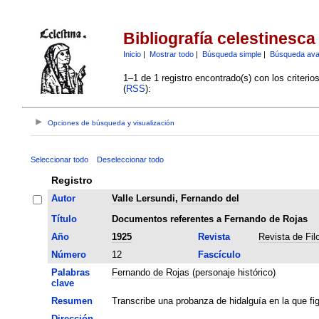
Bibliografía celestinesca
Inicio
|
Mostrar todo
|
Búsqueda simple
|
Búsqueda av
1–1 de 1 registro encontrado(s) con los criteri
(
RSS
):
Opciones de búsqueda y visualización
Seleccionar todo
Deseleccionar todo
Registro
Autor
Valle Lersundi, Fernando del
Título
Documentos referentes a Fernando de Rojas
Año
1925
Revista
Revista de Fil
Número
12
Fascículo
Palabras
Fernando de Rojas (personaje histórico)
clave
Resumen
Transcribe una probanza de hidalguía en la que f
Dirección