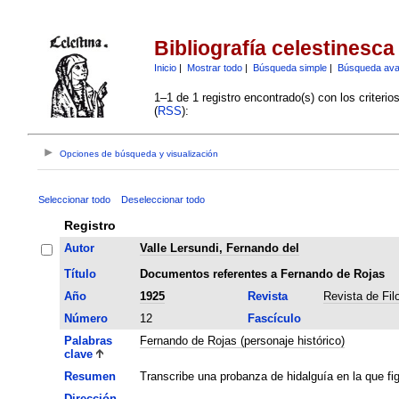
Bibliografía celestinesca
Inicio
|
Mostrar todo
|
Búsqueda simple
|
Búsqueda av
1–1 de 1 registro encontrado(s) con los criteri
(
RSS
):
Opciones de búsqueda y visualización
Seleccionar todo
Deseleccionar todo
Registro
Autor
Valle Lersundi, Fernando del
Título
Documentos referentes a Fernando de Rojas
Año
1925
Revista
Revista de Fil
Número
12
Fascículo
Palabras
Fernando de Rojas (personaje histórico)
clave
Resumen
Transcribe una probanza de hidalguía en la que f
Dirección