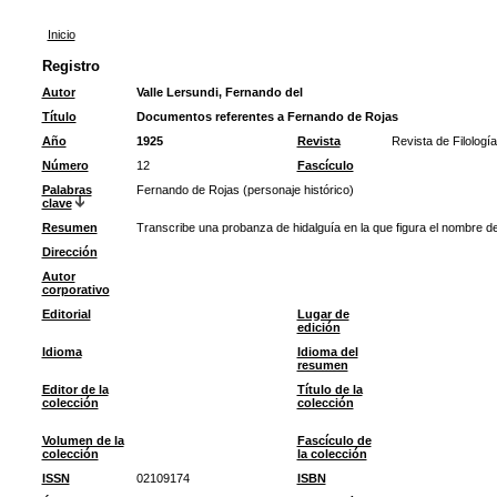
Inicio
Registro
Autor
Valle Lersundi, Fernando del
Título
Documentos referentes a Fernando de Rojas
Año
1925
Revista
Revista de Filologí
Número
12
Fascículo
Palabras
Fernando de Rojas (personaje histórico)
clave
Resumen
Transcribe una probanza de hidalguía en la que figura el nombre 
Dirección
Autor
corporativo
Editorial
Lugar de
edición
Idioma
Idioma del
resumen
Editor de la
Título de la
colección
colección
Volumen de la
Fascículo de
colección
la colección
ISSN
02109174
ISBN