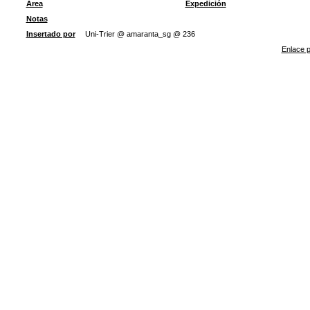
Área
Expedición
Notas
Insertado por
Uni-Trier @ amaranta_sg @ 236
Enlace p