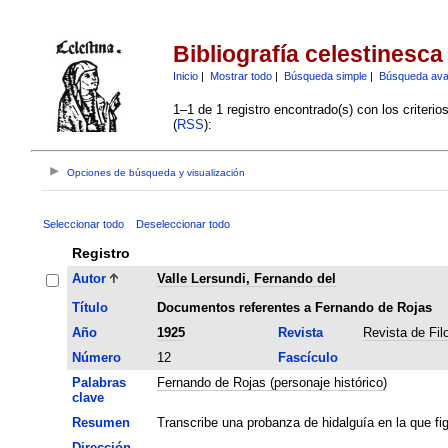
Bibliografía celestinesca
Inicio
|
Mostrar todo
|
Búsqueda simple
|
Búsqueda av
1–1 de 1 registro encontrado(s) con los criteri
(
RSS
):
Opciones de búsqueda y visualización
Seleccionar todo
Deseleccionar todo
Registro
Autor
Valle Lersundi, Fernando del
Título
Documentos referentes a Fernando de Rojas
Año
1925
Revista
Revista de Fil
Número
12
Fascículo
Palabras
Fernando de Rojas (personaje histórico)
clave
Resumen
Transcribe una probanza de hidalguía en la que f
Dirección