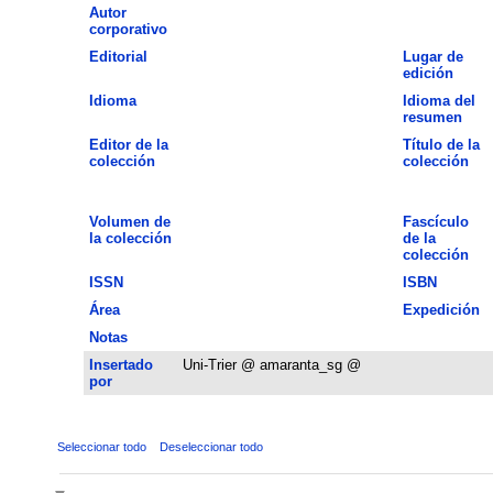
Autor
corporativo
Editorial
Lugar de
edición
Idioma
Idioma del
resumen
Editor de la
Título de la
colección
colección
Volumen de
Fascículo
la colección
de la
colección
ISSN
ISBN
Área
Expedición
Notas
Insertado
Uni-Trier @ amaranta_sg @
por
Seleccionar todo
Deseleccionar todo