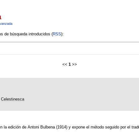
a
vanzada
ios de búsqueda introducidos (
RSS
):
<<
1
>>
Celestinesca
en la edición de Antoni Bulbena (1914) y expone el método seguido por el trad