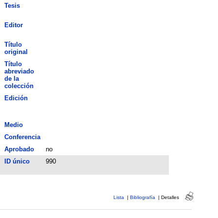
Tesis
Editor
Título
original
Título
abreviado
de la
colección
Edición
Medio
Conferencia
Aprobado
no
ID único
990
Lista
|
Bibliografía
|
Detalles