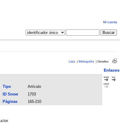
Mi cuenta
Lista
|
Bibliografía
|
Detalles
Enlaces
Tipo
Artículo
ID Snow
1703
Páginas
165-210
uctor.