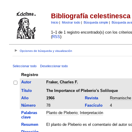
Bibliografía celestinesca
Inicio
|
Mostrar todo
|
Búsqueda simple
|
Búsqueda av
1–1 de 1 registro encontrado(s) con los criteri
(
RSS
):
Opciones de búsqueda y visualización
Seleccionar todo
Deseleccionar todo
Registro
Autor
Fraker, Charles F.
Título
The Importance of Pleberio's Soliloque
Año
1966
Revista
Romanische 
Número
78
Fascículo
4
Palabras
Planto de Pleberio
;
Interpretación
clave
Resumen
El planto de Pleberio es el comentario del autor so
Dirección