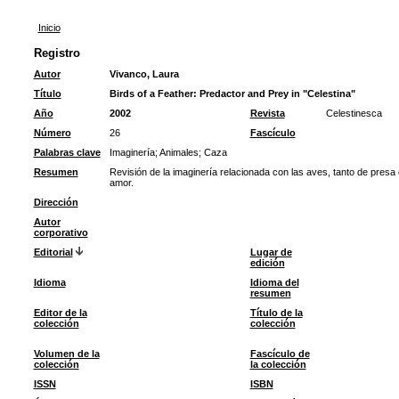
Inicio
Registro
Autor
Vivanco, Laura
Título
Birds of a Feather: Predactor and Prey in "Celestina"
Año
2002
Revista
Celestinesca
Número
26
Fascículo
Palabras clave
Imaginería
;
Animales
;
Caza
Resumen
Revisión de la imaginería relacionada con las aves, tanto de presa
amor.
Dirección
Autor
corporativo
Editorial
Lugar de
edición
Idioma
Idioma del
resumen
Editor de la
Título de la
colección
colección
Volumen de la
Fascículo de
colección
la colección
ISSN
ISBN