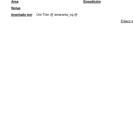
Área
Expedición
Notas
Insertado por
Uni-Trier @ amaranta_sg @
Enlace p