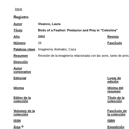
Inicio
Registro
Autor
Vivanco, Laura
Título
Birds of a Feather: Predactor and Prey in "Celestina"
Año
2002
Revista
Número
26
Fascículo
Palabras clave
Imaginería
;
Animales
;
Caza
Resumen
Revisión de la imaginería relacionada con las aves, tanto de pre
Dirección
Autor
corporativo
Editorial
Lugar de
edición
Idioma
Idioma del
resumen
Editor de la
Título de la
colección
colección
Volumen de la
Fascículo de
colección
la colección
ISSN
ISBN
Área
Expedición