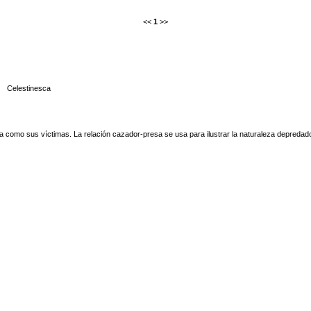
<<
1
>>
Celestinesca
sa como sus víctimas. La relación cazador-presa se usa para ilustrar la naturaleza depredad