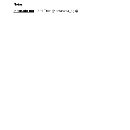
Notas
Insertado por
Uni-Trier @ amaranta_sg @