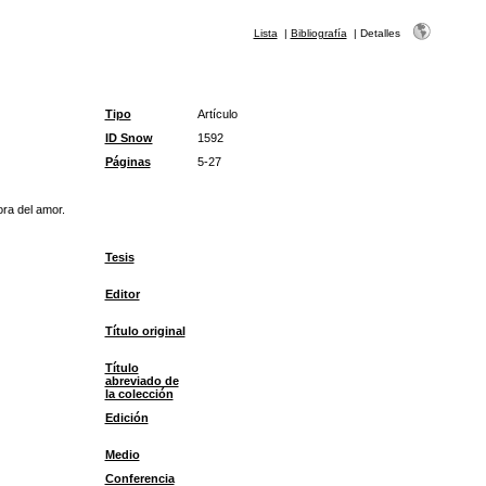
Lista
|
Bibliografía
|
Detalles
Tipo
Artículo
ID Snow
1592
Páginas
5-27
ora del amor.
Tesis
Editor
Título original
Título
abreviado de
la colección
Edición
Medio
Conferencia