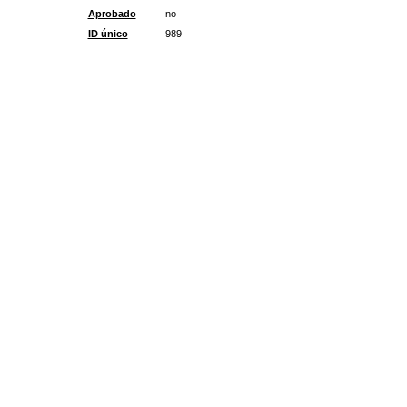
Aprobado
no
ID único
989