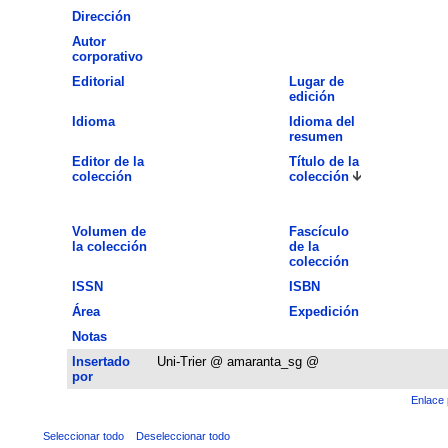
Dirección
Autor
corporativo
Editorial
Lugar de
edición
Idioma
Idioma del
resumen
Editor de la
Título de la
colección
colección
Volumen de
Fascículo
la colección
de la
colección
ISSN
ISBN
Área
Expedición
Notas
Insertado
Uni-Trier @ amaranta_sg @
por
Enlace 
Seleccionar todo
Deseleccionar todo