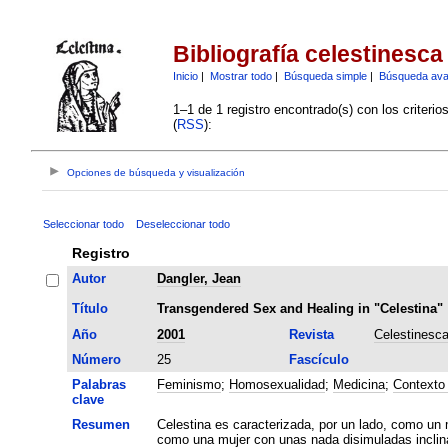
Bibliografía celestinesca
Inicio
|
Mostrar todo
|
Búsqueda simple
|
Búsqueda av
1–1 de 1 registro encontrado(s) con los criteri
(
RSS
):
Opciones de búsqueda y visualización
Seleccionar todo
Deseleccionar todo
Registro
Autor
Dangler, Jean
Título
Transgendered Sex and Healing in "Celestina"
Año
2001
Revista
Celestinesc
Número
25
Fascículo
Palabras
Feminismo
;
Homosexualidad
;
Medicina
;
Contexto 
clave
Resumen
Celestina es caracterizada, por un lado, como un 
como una mujer con unas nada disimuladas inclin