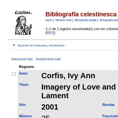
Bibliografía celestinesca
Inicio
|
Mostrar todo
|
Búsqueda simple
|
Búsqueda av
1–1 de 1 registro encontrado(s) con los criteri
(
RSS
):
Opciones de búsqueda y visualización
Seleccionar todo
Deseleccionar todo
Registro
Autor
Corfis, Ivy Ann
Título
Imagery of Love and 
Lament
Año
2001
Revista
Número
Fascícul