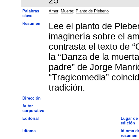
25
Palabras
Amor
;
Muerte
;
Planto de Pleberio
clave
Resumen
Lee el planto de Pleberi
imaginería sobre el amo
contrasta el texto de “
la “Danza de la muerta
padre” de Jorge Manri
“Tragicomedia” coincid
tradición.
Dirección
Autor
corporativo
Editorial
Lugar de
edición
Idioma
Idioma de
resumen