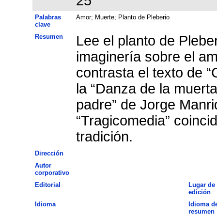
25
Palabras
Amor
;
Muerte
;
Planto de Pleberio
clave
Resumen
Lee el planto de Pleberi
imaginería sobre el amo
contrasta el texto de “
la “Danza de la muerta
padre” de Jorge Manri
“Tragicomedia” coincid
tradición.
Dirección
Autor
corporativo
Editorial
Lugar de
edición
Idioma
Idioma de
resumen