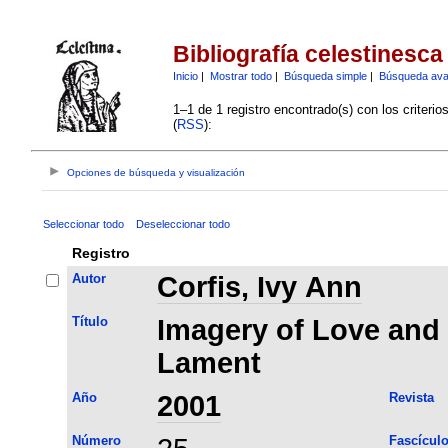
Bibliografía celestinesca
Inicio
|
Mostrar todo
|
Búsqueda simple
|
Búsqueda av
1–1 de 1 registro encontrado(s) con los criteri
(
RSS
):
Opciones de búsqueda y visualización
Seleccionar todo
Deseleccionar todo
Registro
Autor
Corfis, Ivy Ann
Título
Imagery of Love and 
Lament
Año
2001
Revista
Número
Fascícul