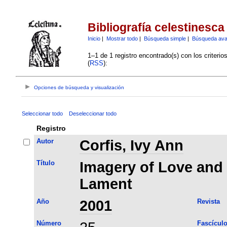
Bibliografía celestinesca
Inicio
|
Mostrar todo
|
Búsqueda simple
|
Búsqueda av
1–1 de 1 registro encontrado(s) con los criteri
(
RSS
):
Opciones de búsqueda y visualización
Seleccionar todo
Deseleccionar todo
Registro
Autor
Corfis, Ivy Ann
Título
Imagery of Love and 
Lament
Año
2001
Revista
Número
Fascícul