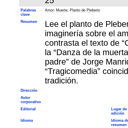
25
Palabras
Amor
;
Muerte
;
Planto de Pleberio
clave
Resumen
Lee el planto de Pleberi
imaginería sobre el amo
contrasta el texto de “
la “Danza de la muerta
padre” de Jorge Manri
“Tragicomedia” coincid
tradición.
Dirección
Autor
corporativo
Editorial
Lugar de
edición
Idioma
Idioma de
resumen