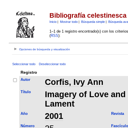
Bibliografía celestinesca
Inicio
|
Mostrar todo
|
Búsqueda simple
|
Búsqueda av
1–1 de 1 registro encontrado(s) con los criteri
(
RSS
):
Opciones de búsqueda y visualización
Seleccionar todo
Deseleccionar todo
Registro
Autor
Corfis, Ivy Ann
Título
Imagery of Love and 
Lament
Año
2001
Revista
Número
Fascícul