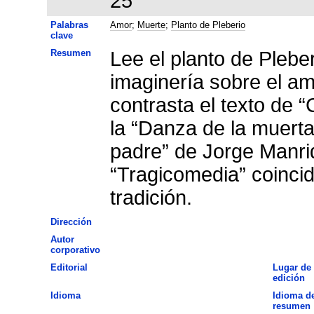
25
Palabras
Amor
;
Muerte
;
Planto de Pleberio
clave
Resumen
Lee el planto de Pleberi
imaginería sobre el amo
contrasta el texto de “
la “Danza de la muerta
padre” de Jorge Manri
“Tragicomedia” coincid
tradición.
Dirección
Autor
corporativo
Editorial
Lugar de
edición
Idioma
Idioma de
resumen