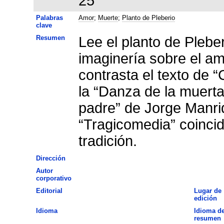
25
Palabras
Amor
;
Muerte
;
Planto de Pleberio
clave
Resumen
Lee el planto de Pleberi
imaginería sobre el amo
contrasta el texto de “
la “Danza de la muerta
padre” de Jorge Manri
“Tragicomedia” coincid
tradición.
Dirección
Autor
corporativo
Editorial
Lugar de
edición
Idioma
Idioma de
resumen