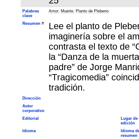
25
Palabras
Amor
;
Muerte
;
Planto de Pleberio
clave
Resumen
Lee el planto de Pleberi
imaginería sobre el amo
contrasta el texto de “
la “Danza de la muerta
padre” de Jorge Manri
“Tragicomedia” coincid
tradición.
Dirección
Autor
corporativo
Editorial
Lugar de
edición
Idioma
Idioma de
resumen