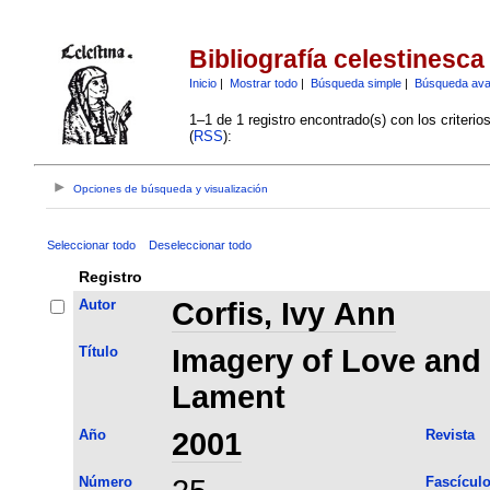
Bibliografía celestinesca
Inicio
|
Mostrar todo
|
Búsqueda simple
|
Búsqueda av
1–1 de 1 registro encontrado(s) con los criteri
(
RSS
):
Opciones de búsqueda y visualización
Seleccionar todo
Deseleccionar todo
Registro
Autor
Corfis, Ivy Ann
Título
Imagery of Love and 
Lament
Año
2001
Revista
Número
Fascícul