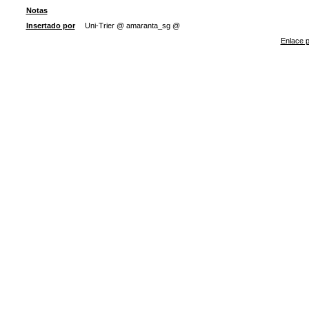
Notas
Insertado por
Uni-Trier @ amaranta_sg @
Enlace p