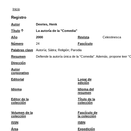
Inicio
Registro
Autor
Devries, Henk
Título
La autoría de la "Comedia"
Año
2000
Revista
Celestinesca
Número
24
Fascículo
Palabras clave
Autoría
;
Sátira
;
Religión
;
Parodia
Resumen
Defiende la autoría única de la “Comedia”. Además, propone leer “Ce
Dirección
Autor
corporativo
Editorial
Lugar de
edición
Idioma
Idioma del
resumen
Editor de la
Título de la
colección
colección
Volumen de la
Fascículo de
colección
la colección
ISSN
ISBN
Área
Expedición