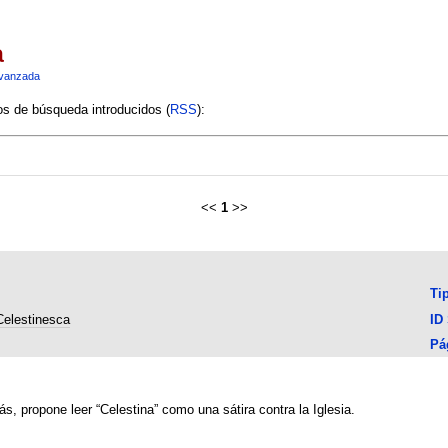
a
vanzada
ios de búsqueda introducidos (
RSS
):
<<
1
>>
Ti
Celestinesca
ID
Pá
s, propone leer “Celestina” como una sátira contra la Iglesia.