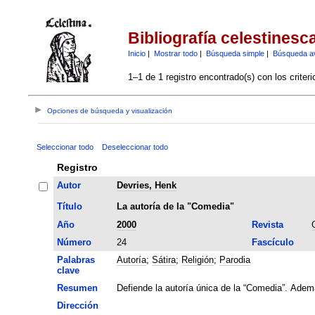
Bibliografía celestinesc
Inicio
|
Mostrar todo
|
Búsqueda simple
|
Búsqueda a
1–1 de 1 registro encontrado(s) con los criter
Opciones de búsqueda y visualización
Seleccionar todo
Deseleccionar todo
Registro
Autor
Devries, Henk
Título
La autoría de la "Comedia"
Año
2000
Revista
Número
24
Fascículo
Palabras
Autoría
;
Sátira
;
Religión
;
Parodia
clave
Resumen
Defiende la autoría única de la “Comedia”. Ademá
Dirección