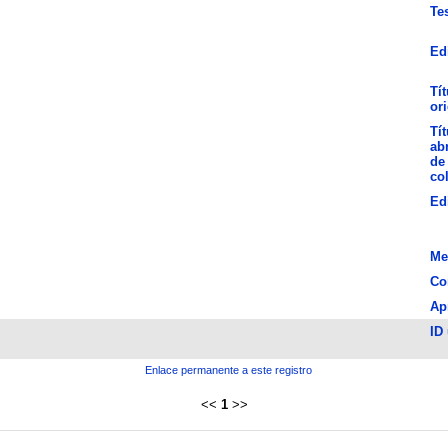
Te
Ed
Tít
ori
Tít
ab
de 
co
Ed
Me
Co
Ap
ID
Enlace permanente a este registro
<<
1
>>