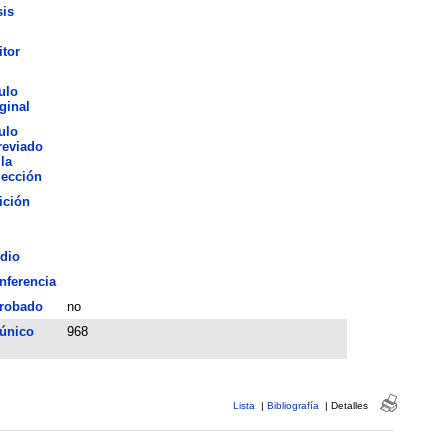
sis
itor
ulo
ginal
ulo
reviado
la
lección
ición
dio
nferencia
robado
no
 único
968
Lista
|
Bibliografía
|
Detalles