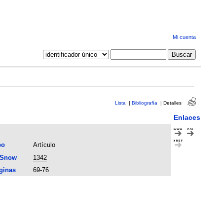
Mi cuenta
Lista
|
Bibliografía
|
Detalles
Enlaces
po
Artículo
 Snow
1342
ginas
69-76