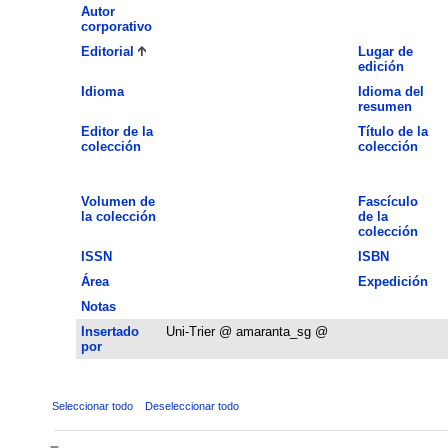
Autor
corporativo
Editorial
Lugar de
edición
Idioma
Idioma del
resumen
Editor de la
Título de la
colección
colección
Volumen de
Fascículo
la colección
de la
colección
ISSN
ISBN
Área
Expedición
Notas
Insertado
Uni-Trier @ amaranta_sg @
por
Seleccionar todo
Deseleccionar todo