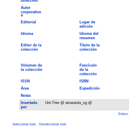
Dirección
Autor
corporativo
Editorial
Lugar de
edición
Idioma
Idioma del
resumen
Editor de la
Título de la
colección
colección
Volumen de
Fascículo
la colección
de la
colección
ISSN
ISBN
Área
Expedición
Notas
Insertado
Uni-Trier @ amaranta_sg @
por
Enlace 
Seleccionar todo
Deseleccionar todo