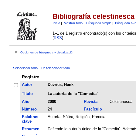
Bibliografía celestinesca
Inicio
|
Mostrar todo
|
Búsqueda simple
|
Búsqueda av
1–1 de 1 registro encontrado(s) con los criteri
(
RSS
):
Opciones de búsqueda y visualización
Seleccionar todo
Deseleccionar todo
Registro
Autor
Devries, Henk
Título
La autoría de la "Comedia"
Año
2000
Revista
Celestinesca
Número
24
Fascículo
Palabras
Autoría
;
Sátira
;
Religión
;
Parodia
clave
Resumen
Defiende la autoría única de la “Comedia”. Además,