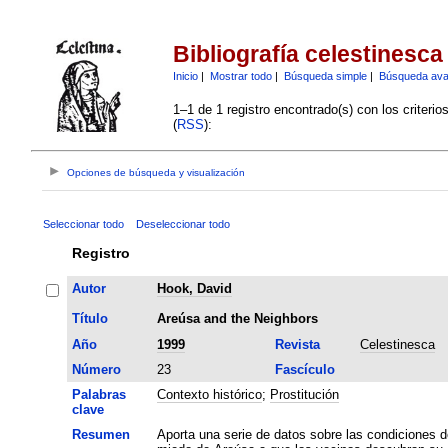
Bibliografía celestinesca
Inicio
|
Mostrar todo
|
Búsqueda simple
|
Búsqueda av
1–1 de 1 registro encontrado(s) con los criteri
(
RSS
):
Opciones de búsqueda y visualización
Seleccionar todo
Deseleccionar todo
Registro
Autor
Hook, David
Título
Areúsa and the Neighbors
Año
1999
Revista
Celestinesca
Número
23
Fascículo
Palabras
Contexto histórico
;
Prostitución
clave
Resumen
Aporta una serie de datos sobre las condiciones de 