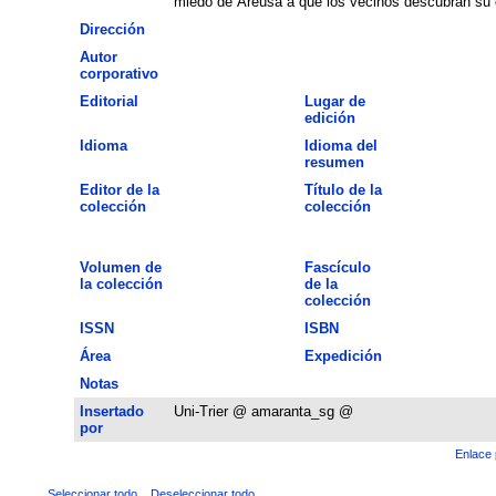
miedo de Areúsa a que los vecinos descubran su 
Dirección
Autor
corporativo
Editorial
Lugar de
edición
Idioma
Idioma del
resumen
Editor de la
Título de la
colección
colección
Volumen de
Fascículo
la colección
de la
colección
ISSN
ISBN
Área
Expedición
Notas
Insertado
Uni-Trier @ amaranta_sg @
por
Enlace 
Seleccionar todo
Deseleccionar todo