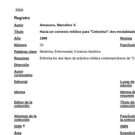
Inicio
Registro
Autor
Amasuno, Marcelino V.
Título
Hacia un contexto médico para "Celestina": dos modalidades
Año
1999
Revista
Número
23
Fascícul
Palabras clave
Medicina
;
Enfermedad
;
Contexto histórico
Resumen
Enfrenta los dos tipos de práctica médica contemporáneos de “Cel
Dirección
Autor
corporativo
Editorial
Lugar de
edición
Idioma
Idioma de
resumen
Editor de la
Título de 
colección
colecció
Volumen de la
Fascícul
colección
la colecc
ISSN
ISBN
Área
Expedici