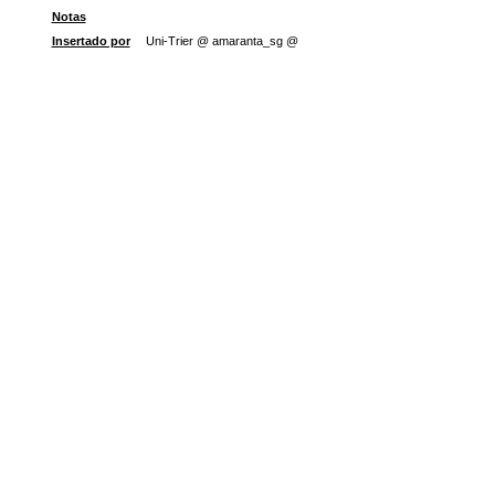
Notas
Insertado por
Uni-Trier @ amaranta_sg @