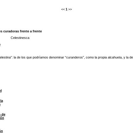
<<
1
>>
 curadoras frente a frente
Celestinesca
o
estina”: la de los que podríamos denominar “curanderos”, como la propia alcahueta, y la de 
l
la
n
o de
ión
ón