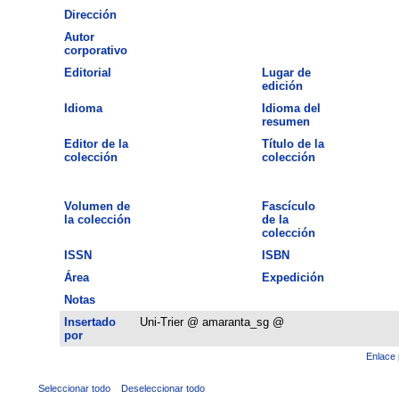
Dirección
Autor
corporativo
Editorial
Lugar de
edición
Idioma
Idioma del
resumen
Editor de la
Título de la
colección
colección
Volumen de
Fascículo
la colección
de la
colección
ISSN
ISBN
Área
Expedición
Notas
Insertado
Uni-Trier @ amaranta_sg @
por
Enlace 
Seleccionar todo
Deseleccionar todo