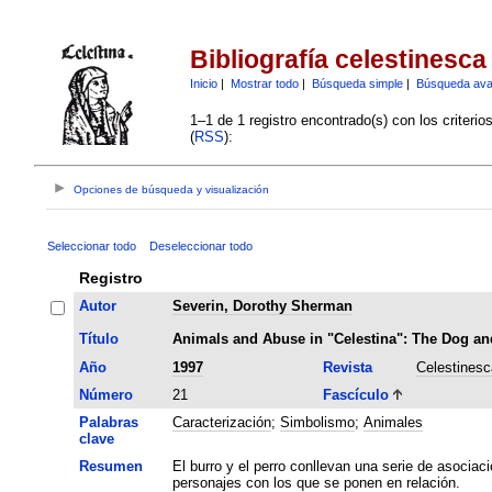
Bibliografía celestinesca
Inicio
|
Mostrar todo
|
Búsqueda simple
|
Búsqueda av
1–1 de 1 registro encontrado(s) con los criteri
(
RSS
):
Opciones de búsqueda y visualización
Seleccionar todo
Deseleccionar todo
Registro
Autor
Severin, Dorothy Sherman
Título
Animals and Abuse in "Celestina": The Dog an
Año
1997
Revista
Celestinesc
Número
21
Fascículo
Palabras
Caracterización
;
Simbolismo
;
Animales
clave
Resumen
El burro y el perro conllevan una serie de asociaci
personajes con los que se ponen en relación.