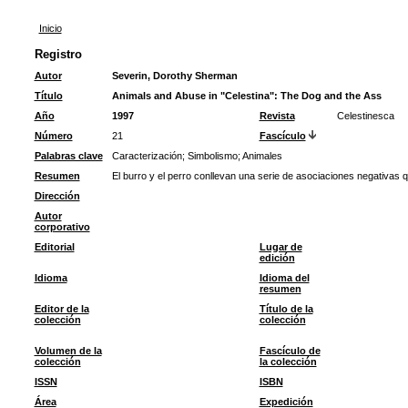
Inicio
Registro
Autor
Severin, Dorothy Sherman
Título
Animals and Abuse in "Celestina": The Dog and the Ass
Año
1997
Revista
Celestinesca
Número
21
Fascículo
Palabras clave
Caracterización
;
Simbolismo
;
Animales
Resumen
El burro y el perro conllevan una serie de asociaciones negativas q
Dirección
Autor
corporativo
Editorial
Lugar de
edición
Idioma
Idioma del
resumen
Editor de la
Título de la
colección
colección
Volumen de la
Fascículo de
colección
la colección
ISSN
ISBN
Área
Expedición