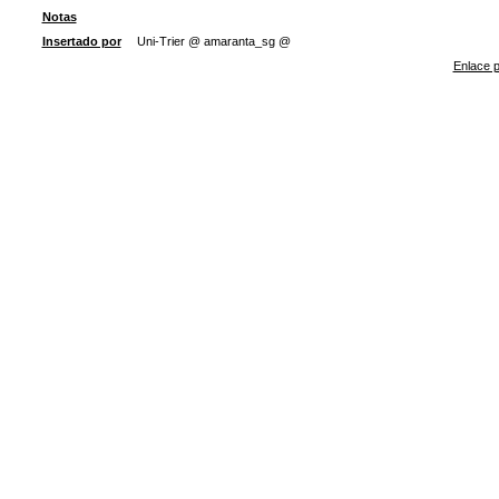
Notas
Insertado por
Uni-Trier @ amaranta_sg @
Enlace p