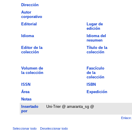
Dirección
Autor
corporativo
Editorial
Lugar de
edición
Idioma
Idioma del
resumen
Editor de la
Título de la
colección
colección
Volumen de
Fascículo
la colección
de la
colección
ISSN
ISBN
Área
Expedición
Notas
Insertado
Uni-Trier @ amaranta_sg @
por
Enlace 
Seleccionar todo
Deseleccionar todo