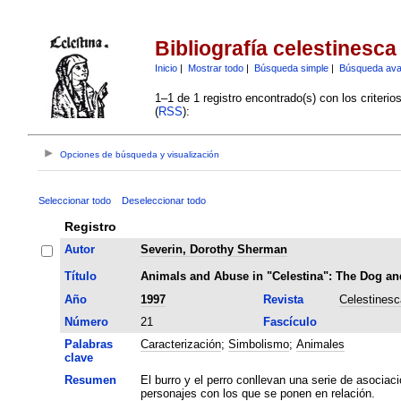
Bibliografía celestinesca
Inicio
|
Mostrar todo
|
Búsqueda simple
|
Búsqueda av
1–1 de 1 registro encontrado(s) con los criteri
(
RSS
):
Opciones de búsqueda y visualización
Seleccionar todo
Deseleccionar todo
Registro
Autor
Severin, Dorothy Sherman
Título
Animals and Abuse in "Celestina": The Dog an
Año
1997
Revista
Celestinesc
Número
21
Fascículo
Palabras
Caracterización
;
Simbolismo
;
Animales
clave
Resumen
El burro y el perro conllevan una serie de asociaci
personajes con los que se ponen en relación.