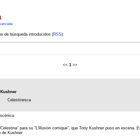
a
vanzada
ios de búsqueda introducidos (
RSS
):
<<
1
>>
y Kushner
Celestinesca
scénica
 “Celestina” para su “L'illusion comique”, que Tony Kushner puso en escena. Es
n de Kushner.