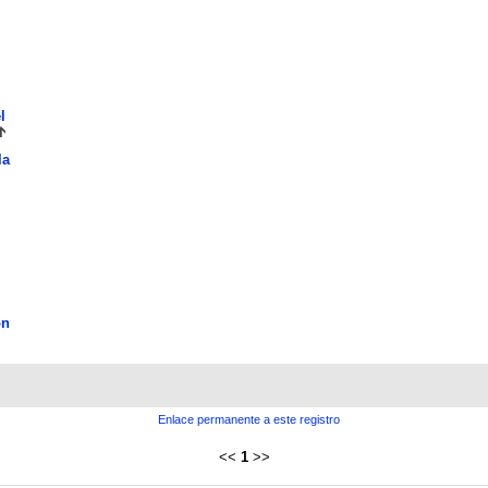
l
la
ón
Enlace permanente a este registro
<<
1
>>