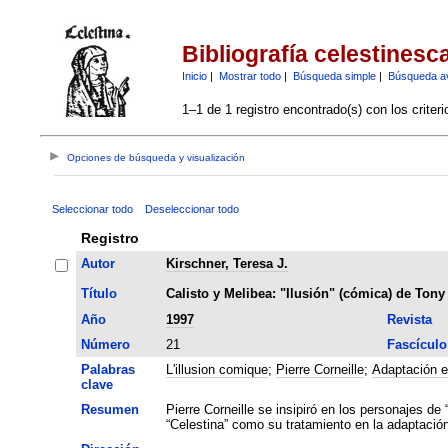
Bibliografía celestinesc
Inicio
|
Mostrar todo
|
Búsqueda simple
|
Búsqueda a
1–1 de 1 registro encontrado(s) con los criter
Opciones de búsqueda y visualización
Seleccionar todo
Deseleccionar todo
Registro
Autor
Kirschner, Teresa J.
Título
Calisto y Melibea: "Ilusión" (cómica) de Ton
Año
1997
Revista
Número
21
Fascículo
Palabras
L'illusion comique
;
Pierre Corneille
;
Adaptación e
clave
Resumen
Pierre Corneille se insipiró en los personajes de
“Celestina” como su tratamiento en la adaptació