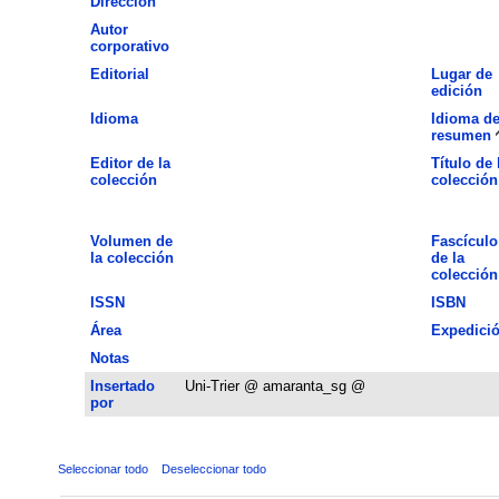
Dirección
Autor
corporativo
Editorial
Lugar de
edición
Idioma
Idioma de
resumen
Editor de la
Título de 
colección
colección
Volumen de
Fascículo
la colección
de la
colección
ISSN
ISBN
Área
Expedici
Notas
Insertado
Uni-Trier @ amaranta_sg @
por
Seleccionar todo
Deseleccionar todo