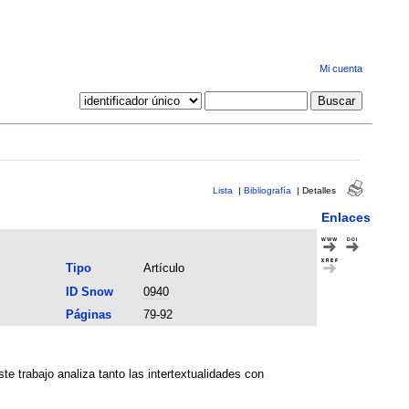
Mi cuenta
Lista
|
Bibliografía
|
Detalles
Enlaces
Tipo
Artículo
ID Snow
0940
Páginas
79-92
te trabajo analiza tanto las intertextualidades con