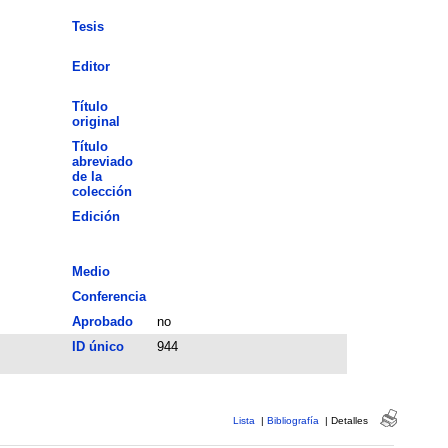
Tesis
Editor
Título
original
Título
abreviado
de la
colección
Edición
Medio
Conferencia
Aprobado
no
ID único
944
Lista
|
Bibliografía
|
Detalles