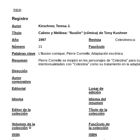
Inicio
Registro
Autor
Kirschner, Teresa J.
Título
Calisto y Melibea: "Ilusión" (cómica) de Tony Kushner
Año
1997
Revista
Celestinesca
Número
21
Fascículo
Palabras clave
L'illusion comique
;
Pierre Corneille
;
Adaptación escénica
Resumen
Pierre Corneille se insipiró en los personajes de “Celestina” para 
intertextualidades con “Celestina” como su tratamiento en la adapt
Dirección
Autor
corporativo
Editorial
Lugar de
edición
Idioma
Idioma del
resumen
Editor de la
Título de la
colección
colección
Volumen de la
Fascículo de
colección
la colección
ISSN
ISBN