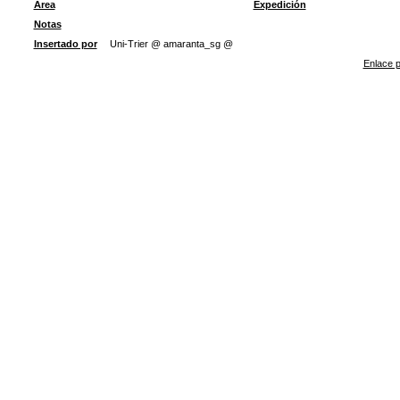
Área
Expedición
Notas
Insertado por
Uni-Trier @ amaranta_sg @
Enlace p