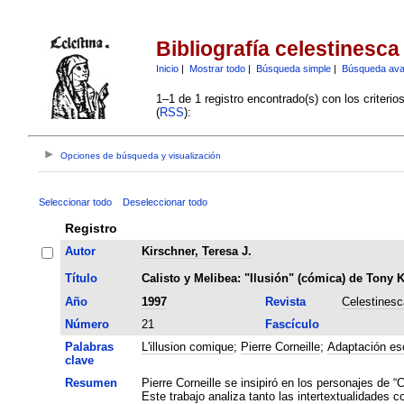
Bibliografía celestinesca
Inicio
|
Mostrar todo
|
Búsqueda simple
|
Búsqueda av
1–1 de 1 registro encontrado(s) con los criteri
(
RSS
):
Opciones de búsqueda y visualización
Seleccionar todo
Deseleccionar todo
Registro
Autor
Kirschner, Teresa J.
Título
Calisto y Melibea: "Ilusión" (cómica) de Tony 
Año
1997
Revista
Celestinesc
Número
21
Fascículo
Palabras
L'illusion comique
;
Pierre Corneille
;
Adaptación es
clave
Resumen
Pierre Corneille se insipiró en los personajes de 
Este trabajo analiza tanto las intertextualidades 