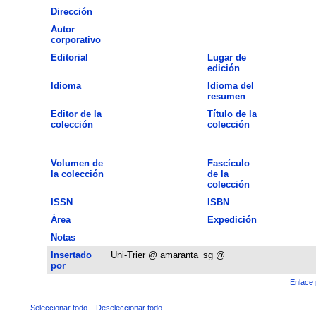
Dirección
Autor
corporativo
Editorial
Lugar de
edición
Idioma
Idioma del
resumen
Editor de la
Título de la
colección
colección
Volumen de
Fascículo
la colección
de la
colección
ISSN
ISBN
Área
Expedición
Notas
Insertado
Uni-Trier @ amaranta_sg @
por
Enlace 
Seleccionar todo
Deseleccionar todo