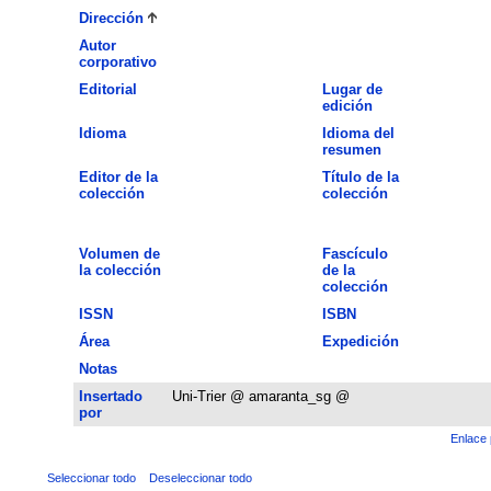
Dirección
Autor
corporativo
Editorial
Lugar de
edición
Idioma
Idioma del
resumen
Editor de la
Título de la
colección
colección
Volumen de
Fascículo
la colección
de la
colección
ISSN
ISBN
Área
Expedición
Notas
Insertado
Uni-Trier @ amaranta_sg @
por
Enlace 
Seleccionar todo
Deseleccionar todo