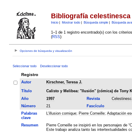
Bibliografía celestinesca
Inicio
|
Mostrar todo
|
Búsqueda simple
|
Búsqueda av
1–1 de 1 registro encontrado(s) con los criteri
(
RSS
):
Opciones de búsqueda y visualización
Seleccionar todo
Deseleccionar todo
Registro
Autor
Kirschner, Teresa J.
Título
Calisto y Melibea: "Ilusión" (cómica) de Tony 
Año
1997
Revista
Celestinesc
Número
21
Fascículo
Palabras
L'illusion comique
;
Pierre Corneille
;
Adaptación es
clave
Resumen
Pierre Corneille se insipiró en los personajes de 
Este trabajo analiza tanto las intertextualidades 