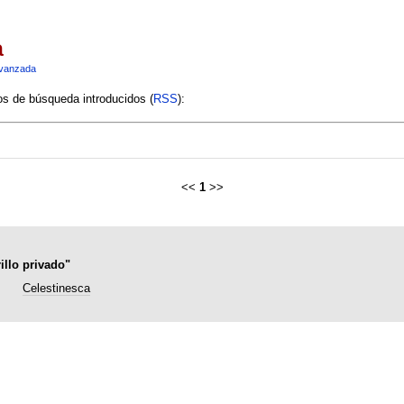
a
vanzada
ios de búsqueda introducidos (
RSS
):
<<
1
>>
illo privado"
Celestinesca
.