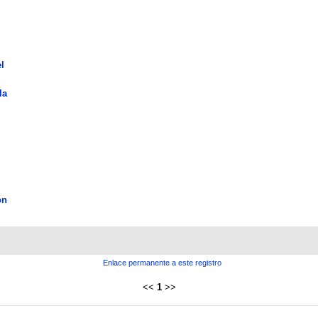
l
la
ón
Enlace permanente a este registro
<<
1
>>