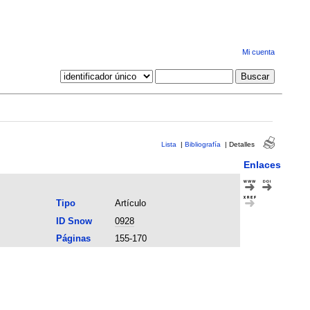
Mi cuenta
Lista
|
Bibliografía
|
Detalles
Enlaces
Tipo
Artículo
ID Snow
0928
Páginas
155-170