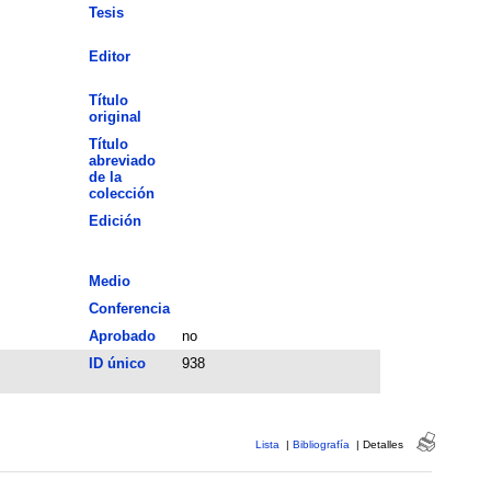
Tesis
Editor
Título
original
Título
abreviado
de la
colección
Edición
Medio
Conferencia
Aprobado
no
ID único
938
Lista
|
Bibliografía
|
Detalles