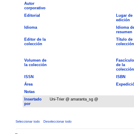
Autor
corporativo
Editorial
Lugar de
edición
Idioma
Idioma de
resumen
Editor de la
Título de 
colección
colección
Volumen de
Fascículo
la colección
de la
colección
ISSN
ISBN
Área
Expedici
Notas
Insertado
Uni-Trier @ amaranta_sg @
por
Seleccionar todo
Deseleccionar todo