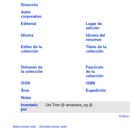
Dirección
Autor
corporativo
Editorial
Lugar de
edición
Idioma
Idioma del
resumen
Editor de la
Título de la
colección
colección
Volumen de
Fascículo
la colección
de la
colección
ISSN
ISBN
Área
Expedición
Notas
Insertado
Uni-Trier @ amaranta_sg @
por
Enlace 
Seleccionar todo
Deseleccionar todo