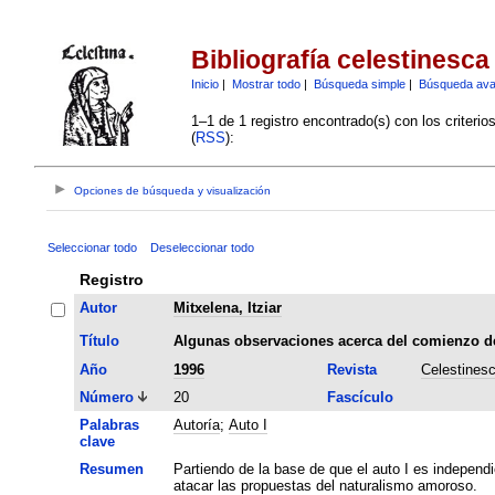
Bibliografía celestinesca
Inicio
|
Mostrar todo
|
Búsqueda simple
|
Búsqueda av
1–1 de 1 registro encontrado(s) con los criteri
(
RSS
):
Opciones de búsqueda y visualización
Seleccionar todo
Deseleccionar todo
Registro
Autor
Mitxelena, Itziar
Título
Algunas observaciones acerca del comienzo de
Año
1996
Revista
Celestines
Número
20
Fascículo
Palabras
Autoría
;
Auto I
clave
Resumen
Partiendo de la base de que el auto I es independie
atacar las propuestas del naturalismo amoroso.