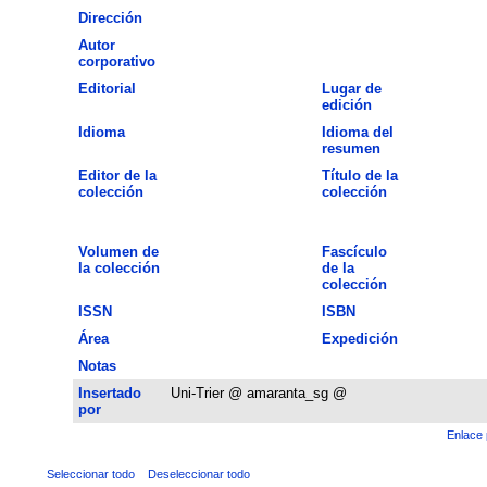
Dirección
Autor
corporativo
Editorial
Lugar de
edición
Idioma
Idioma del
resumen
Editor de la
Título de la
colección
colección
Volumen de
Fascículo
la colección
de la
colección
ISSN
ISBN
Área
Expedición
Notas
Insertado
Uni-Trier @ amaranta_sg @
por
Enlace 
Seleccionar todo
Deseleccionar todo