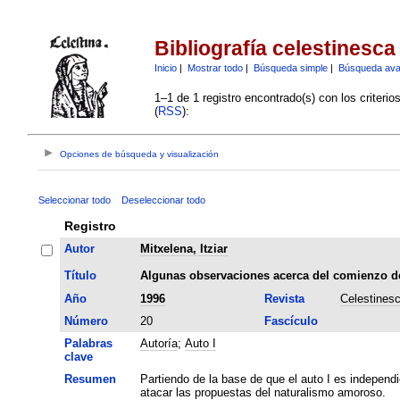
Bibliografía celestinesca
Inicio
|
Mostrar todo
|
Búsqueda simple
|
Búsqueda av
1–1 de 1 registro encontrado(s) con los criteri
(
RSS
):
Opciones de búsqueda y visualización
Seleccionar todo
Deseleccionar todo
Registro
Autor
Mitxelena, Itziar
Título
Algunas observaciones acerca del comienzo de
Año
1996
Revista
Celestines
Número
20
Fascículo
Palabras
Autoría
;
Auto I
clave
Resumen
Partiendo de la base de que el auto I es independie
atacar las propuestas del naturalismo amoroso.