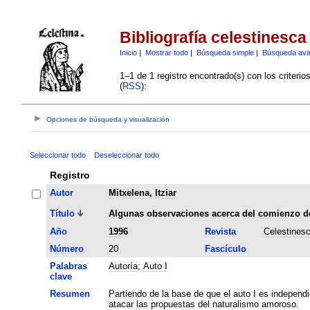
Bibliografía celestinesca
Inicio
|
Mostrar todo
|
Búsqueda simple
|
Búsqueda av
1–1 de 1 registro encontrado(s) con los criteri
(
RSS
):
Opciones de búsqueda y visualización
Seleccionar todo
Deseleccionar todo
Registro
Autor
Mitxelena, Itziar
Título
Algunas observaciones acerca del comienzo de
Año
1996
Revista
Celestines
Número
20
Fascículo
Palabras
Autoría
;
Auto I
clave
Resumen
Partiendo de la base de que el auto I es independie
atacar las propuestas del naturalismo amoroso.