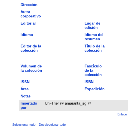
Dirección
Autor
corporativo
Editorial
Lugar de
edición
Idioma
Idioma del
resumen
Editor de la
Título de la
colección
colección
Volumen de
Fascículo
la colección
de la
colección
ISSN
ISBN
Área
Expedición
Notas
Insertado
Uni-Trier @ amaranta_sg @
por
Enlace 
Seleccionar todo
Deseleccionar todo