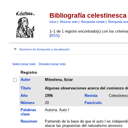
Bibliografía celestinesca
Inicio
|
Mostrar todo
|
Búsqueda simple
|
Búsqueda av
1–1 de 1 registro encontrado(s) con los criteri
(
RSS
):
Opciones de búsqueda y visualización
Seleccionar todo
Deseleccionar todo
Registro
Autor
Mitxelena, Itziar
Título
Algunas observaciones acerca del comienzo de
Año
1996
Revista
Celestines
Número
20
Fascículo
Palabras
Autoría
;
Auto I
clave
Resumen
Partiendo de la base de que el auto I es independie
atacar las propuestas del naturalismo amoroso.