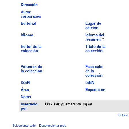
Dirección
Autor
corporativo
Editorial
Lugar de
edición
Idioma
Idioma del
resumen
Editor de la
Título de la
colección
colección
Volumen de
Fascículo
la colección
de la
colección
ISSN
ISBN
Área
Expedición
Notas
Insertado
Uni-Trier @ amaranta_sg @
por
Enlace 
Seleccionar todo
Deseleccionar todo