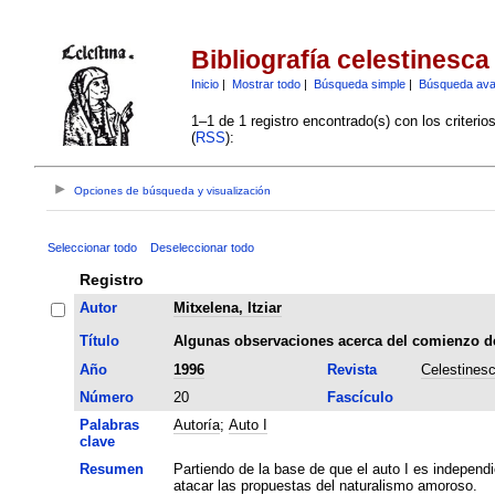
Bibliografía celestinesca
Inicio
|
Mostrar todo
|
Búsqueda simple
|
Búsqueda av
1–1 de 1 registro encontrado(s) con los criteri
(
RSS
):
Opciones de búsqueda y visualización
Seleccionar todo
Deseleccionar todo
Registro
Autor
Mitxelena, Itziar
Título
Algunas observaciones acerca del comienzo de
Año
1996
Revista
Celestines
Número
20
Fascículo
Palabras
Autoría
;
Auto I
clave
Resumen
Partiendo de la base de que el auto I es independie
atacar las propuestas del naturalismo amoroso.